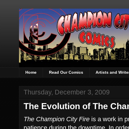
Home
Read Our Comics
Artists and Writ
Thursday, December 3, 2009
The Evolution of The Cha
The Champion City Fire
is a work in 
patience during the downtime. In order 