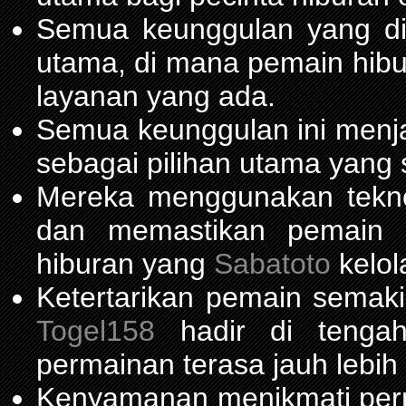
Semua keunggulan yang d
utama, di mana pemain hib
layanan yang ada.
Semua keunggulan ini menja
sebagai pilihan utama yang 
Mereka menggunakan teknol
dan memastikan pemain m
hiburan yang
Sabatoto
kelol
Ketertarikan pemain semaki
Togel158
hadir di tengah 
permainan terasa jauh lebih
Kenyamanan menikmati per