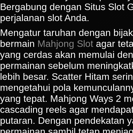
Bergabung dengan Situs Slot G
perjalanan slot Anda.
Mengatur taruhan dengan bijak 
bermain
Mahjong Slot
agar tet
yang cerdas akan memulai den
permainan sebelum meningkat
lebih besar. Scatter Hitam seri
mengetahui pola kemunculann
yang tepat. Mahjong Ways 2 
cascading reels agar mendapa
putaran. Dengan pendekatan ya
permainan sambil tetap menjag