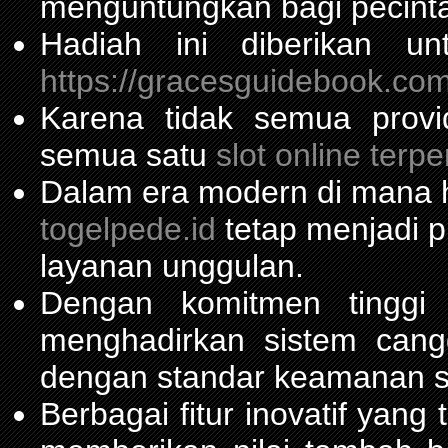
menguntungkan bagi pecinta
Hadiah ini diberikan u
https://gracesguidebook.com
Karena tidak semua prov
semua satu
slot online terp
Dalam era modern di mana h
togelpede.id
tetap menjadi pi
layanan unggulan.
Dengan komitmen tinggi
menghadirkan sistem can
dengan standar keamanan s
Berbagai fitur inovatif yang