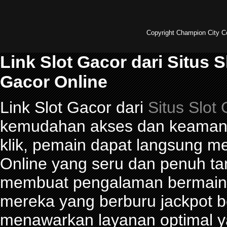
Copyright Champion City C
Link Slot Gacor dari Situs 
Gacor Online
Link Slot Gacor dari
Situs Slot
kemudahan akses dan keamana
klik, pemain dapat langsung m
Online yang seru dan penuh t
membuat pengalaman bermain 
mereka yang berburu jackpot be
menawarkan layanan optimal y