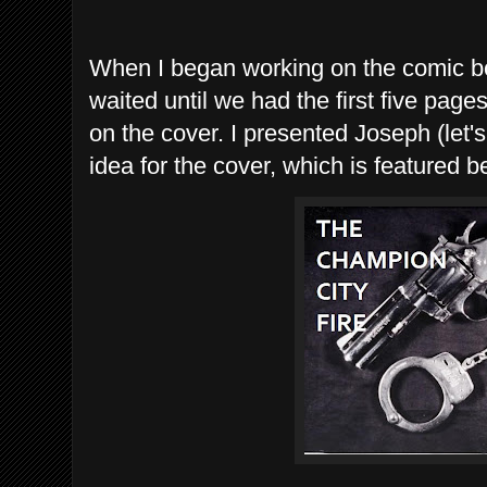
When I began working on the comic 
waited until we had the first five pag
on the cover. I presented Joseph (let'
idea for the cover, which is featured b