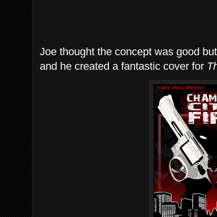
Joe thought the concept was good but 
and he created a fantastic cover for
Th