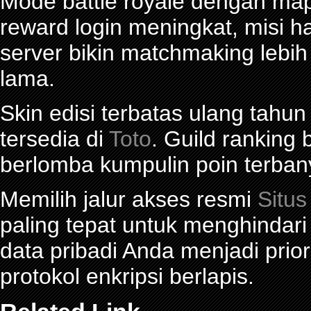
Mode battle royale dengan map 
reward login meningkat, misi ha
server bikin matchmaking lebi
lama.
Skin edisi terbatas ulang tahun
tersedia di
Toto
. Guild ranking
berlomba kumpulin poin terban
Memilih jalur akses resmi
Situs
paling tepat untuk menghindar
data pribadi Anda menjadi prior
protokol enkripsi berlapis.