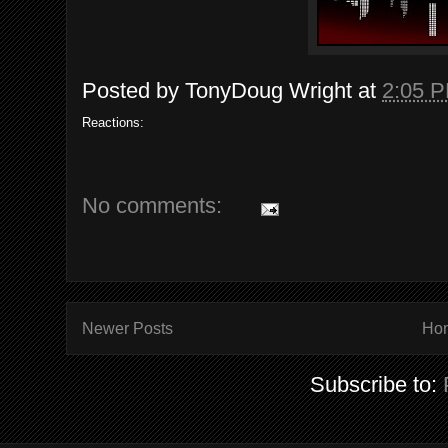
Posted by
TonyDoug Wright
at
2:05 
Reactions:
No comments:
Newer Posts
Ho
Subscribe to: