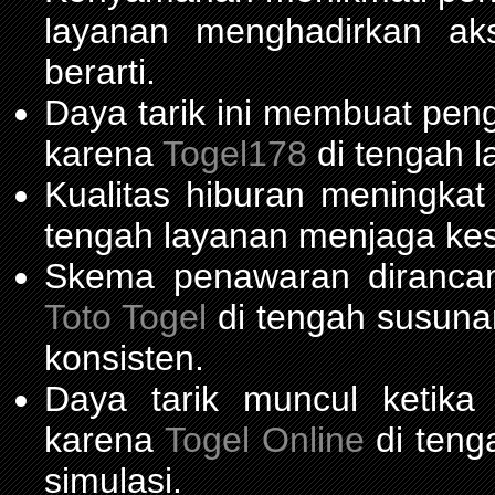
layanan menghadirkan ak
berarti.
Daya tarik ini membuat pen
karena
Togel178
di tengah l
Kualitas hiburan meningka
tengah layanan menjaga kest
Skema penawaran diranca
Toto Togel
di tengah susuna
konsisten.
Daya tarik muncul ketika
karena
Togel Online
di teng
simulasi.