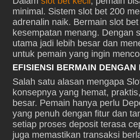
Dalam
slot bet kecil
, pemain bi
minimal. Sistem slot bet 200 m
adrenalin naik. Bermain slot be
kesempatan menang. Dengan sl
utama jadi lebih besar dan me
untuk pemain yang ingin mencob
EFISIENSI BERMAIN DENGAN
Salah satu alasan mengapa Slot
konsepnya yang hemat, prakti
besar. Pemain hanya perlu Depo
yang penuh dengan fitur dan ta
setiap proses deposit terasa c
juga memastikan transaksi ber