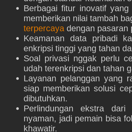
Berbagai fitur inovatif yang
memberikan nilai tambah ba
terpercaya
dengan pasaran p
Keamanan data pribadi k
enkripsi tinggi yang tahan da
Soal privasi nggak perlu 
udah terenkripsi dan tahan g
Layanan pelanggan yang ra
siap memberikan solusi ce
dibutuhkan.
Perlindungan ekstra dar
nyaman, jadi pemain bisa f
khawatir.