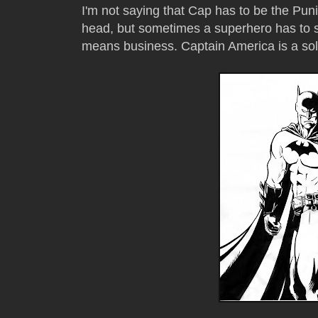
I'm not saying that Cap has to be the Puni
head, but sometimes a superhero has to 
means business. Captain America is a soldi