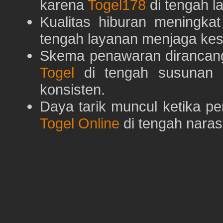
karena
Togel178
di tengah l
Kualitas hiburan meningka
tengah layanan menjaga kest
Skema penawaran dirancan
Togel
di tengah susunan h
konsisten.
Daya tarik muncul ketika p
Togel Online
di tengah naras