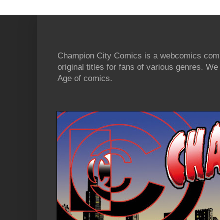
Champion City Comics is a webcomics commu
original titles for fans of various genres. 
Age of comics.