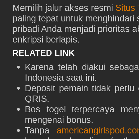
Memilih jalur akses resmi
Situs
paling tepat untuk menghindar
pribadi Anda menjadi prioritas 
enkripsi berlapis.
RELATED LINK
Karena telah diakui sebaga
Indonesia saat ini.
Deposit pemain tidak perlu
QRIS.
Bos togel terpercaya men
mengenai bonus.
Tanpa
americangirlspod.c