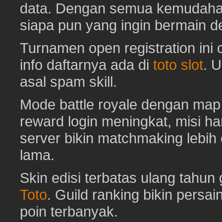
data. Dengan semua kemudahan i
siapa pun yang ingin bermain d
Turnamen open registration ini
info daftarnya ada di
toto slot
. 
asal spam skill.
Mode battle royale dengan map 
reward login meningkat, misi har
server bikin matchmaking lebih
lama.
Skin edisi terbatas ulang tahun 
Toto
. Guild ranking bikin pers
poin terbanyak.