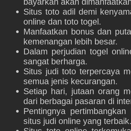
bayarkan akan dimanfaatkan
Situs toto adil demi keny
online dan toto togel.
Manfaatkan bonus dan put
kemenangan lebih besar.
Dalam perjudian togel onli
sangat berharga.
Situs judi toto terpercaya
semua jenis kecurangan.
Setiap hari, jutaan orang 
dari berbagai pasaran di inte
Pentingnya pertimbangka
situs judi online yang terbaik
Situs toto online terkem