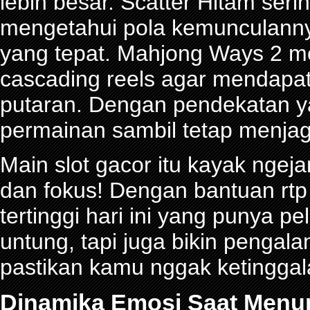
lebih besar. Scatter Hitam seri
mengetahui pola kemunculann
yang tepat. Mahjong Ways 2 
cascading reels agar mendapa
putaran. Dengan pendekatan ya
permainan sambil tetap menjag
Main slot gacor itu kayak ngeja
dan fokus! Dengan bantuan rtp 
tertinggi hari ini yang punya 
untung, tapi juga bikin pengal
pastikan kamu nggak ketinggalan
Dinamika Emosi Saat Menu