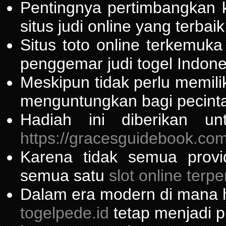
Pentingnya pertimbangka
situs judi online yang terbaik
Situs toto online terkemu
penggemar judi togel Indone
Meskipun tidak perlu memil
menguntungkan bagi pecinta
Hadiah ini diberikan u
https://gracesguidebook.com
Karena tidak semua prov
semua satu
slot online terp
Dalam era modern di mana h
togelpede.id
tetap menjadi pi