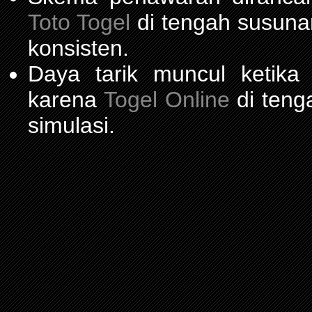
Toto Togel
di tengah susuna
konsisten.
Daya tarik muncul ketika
karena
Togel Online
di teng
simulasi.