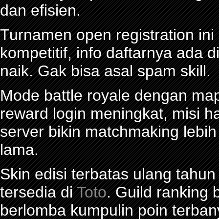
dan efisien.
Turnamen open registration in
kompetitif, info daftarnya ada d
naik. Gak bisa asal spam skill.
Mode battle royale dengan map 
reward login meningkat, misi ha
server bikin matchmaking lebi
lama.
Skin edisi terbatas ulang tahun
tersedia di
Toto
. Guild ranking
berlomba kumpulin poin terban