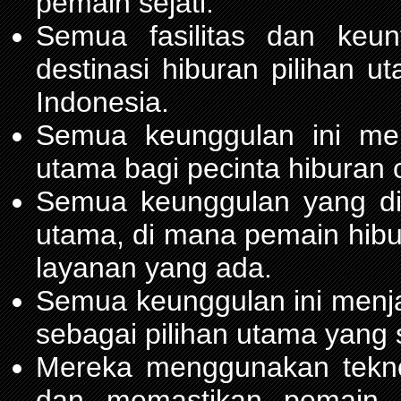
pemain sejati.
Semua fasilitas dan keu
destinasi hiburan pilihan 
Indonesia.
Semua keunggulan ini me
utama bagi pecinta hiburan 
Semua keunggulan yang d
utama, di mana pemain hib
layanan yang ada.
Semua keunggulan ini menja
sebagai pilihan utama yang 
Mereka menggunakan teknol
dan memastikan pemain m