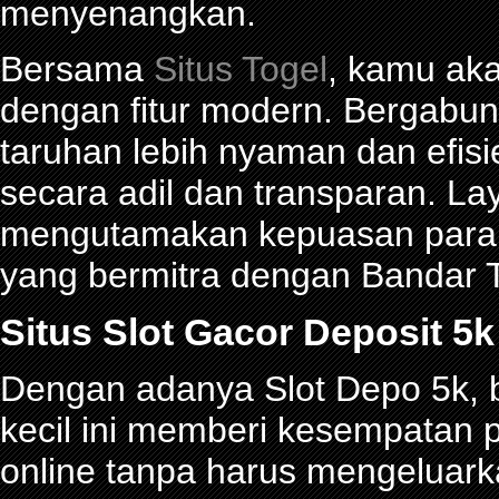
menyenangkan.
Bersama
Situs Togel
, kamu ak
dengan fitur modern. Bergabu
taruhan lebih nyaman dan efisie
secara adil dan transparan. La
mengutamakan kepuasan para p
yang bermitra dengan Bandar
Situs Slot Gacor Deposit 
Dengan adanya Slot Depo 5k, be
kecil ini memberi kesempatan 
online tanpa harus mengeluark