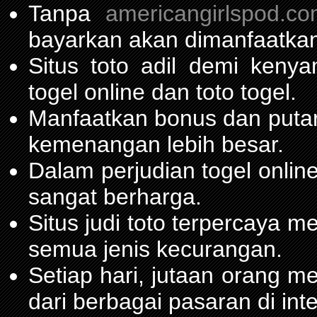
Tanpa
americangirlspod.c
bayarkan akan dimanfaatkan
Situs toto adil demi ken
togel online dan toto togel.
Manfaatkan bonus dan put
kemenangan lebih besar.
Dalam perjudian togel onli
sangat berharga.
Situs judi toto terpercaya 
semua jenis kecurangan.
Setiap hari, jutaan orang m
dari berbagai pasaran di inte