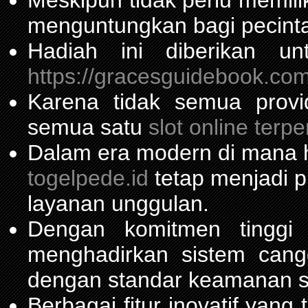
menguntungkan bagi pecinta
Hadiah ini diberikan u
https://gracesguidebook.com
Karena tidak semua prov
semua satu
slot online terp
Dalam era modern di mana h
togelpede.id
tetap menjadi pi
layanan unggulan.
Dengan komitmen tinggi
menghadirkan sistem can
dengan standar keamanan s
Berbagai fitur inovatif yang