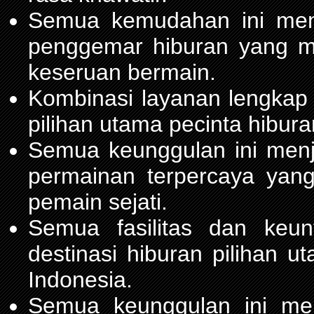
Semua kemudahan ini m
penggemar hiburan yang 
keseruan bermain.
Kombinasi layanan lengkap
pilihan utama pecinta hibur
Semua keunggulan ini men
permainan terpercaya yang
pemain sejati.
Semua fasilitas dan keu
destinasi hiburan pilihan 
Indonesia.
Semua keunggulan ini me