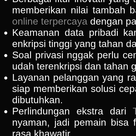
memberikan nilai tambah 
online terpercaya
dengan pas
Keamanan data pribadi ka
enkripsi tinggi yang tahan da
Soal privasi nggak perlu c
udah terenkripsi dan tahan 
Layanan pelanggan yang ra
siap memberikan solusi cep
dibutuhkan.
Perlindungan ekstra dari
nyaman, jadi pemain bisa 
rasa khawatir.