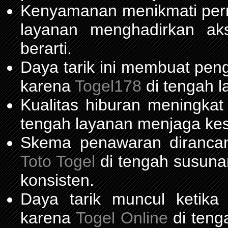
Kenyamanan menikmati per
layanan menghadirkan ak
berarti.
Daya tarik ini membuat pen
karena
Togel178
di tengah l
Kualitas hiburan meningka
tengah layanan menjaga kest
Skema penawaran diranca
Toto Togel
di tengah susuna
konsisten.
Daya tarik muncul ketika
karena
Togel Online
di teng