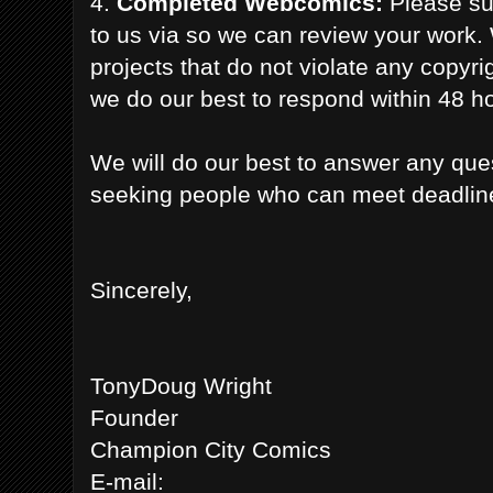
4.
Completed Webcomics:
Please su
to us via so we can review your work.
projects that do not violate any copyri
we do our best to respond within 48 h
We will do our best to answer any qu
seeking people who can meet deadlin
Sincerely,
TonyDoug Wright
Founder
Champion City Comics
E-mail: