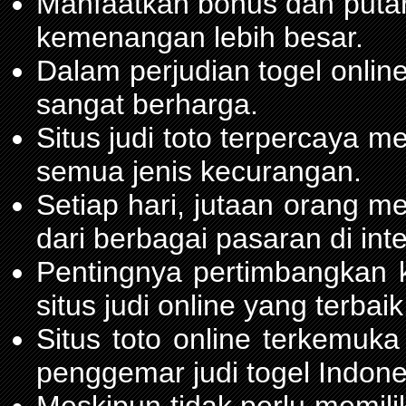
Manfaatkan bonus dan put
kemenangan lebih besar.
Dalam perjudian togel onli
sangat berharga.
Situs judi toto terpercaya 
semua jenis kecurangan.
Setiap hari, jutaan orang m
dari berbagai pasaran di inte
Pentingnya pertimbangka
situs judi online yang terbaik
Situs toto online terkemu
penggemar judi togel Indone
Meskipun tidak perlu memil