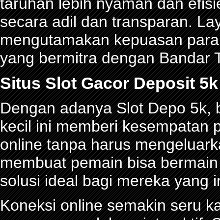
taruhan lebih nyaman dan efisie
secara adil dan transparan. La
mengutamakan kepuasan para p
yang bermitra dengan Bandar
Situs Slot Gacor Deposit 
Dengan adanya Slot Depo 5k, be
kecil ini memberi kesempatan 
online tanpa harus mengeluark
membuat pemain bisa bermain d
solusi ideal bagi mereka yang 
Koneksi online semakin seru ka