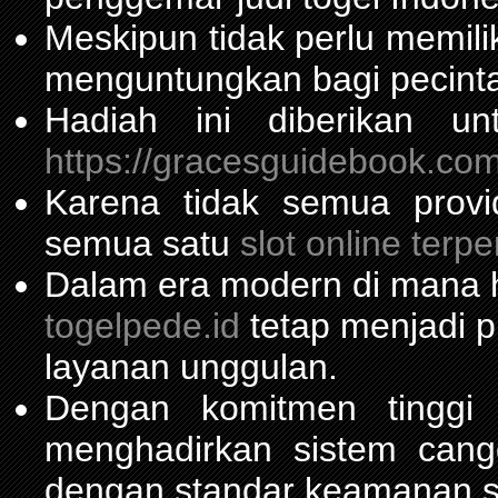
Meskipun tidak perlu memil
menguntungkan bagi pecinta
Hadiah ini diberikan u
https://gracesguidebook.com
Karena tidak semua prov
semua satu
slot online terp
Dalam era modern di mana h
togelpede.id
tetap menjadi pi
layanan unggulan.
Dengan komitmen tinggi
menghadirkan sistem can
dengan standar keamanan s