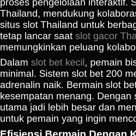
proses pengelolaan interaktif. S
Thailand, mendukung kolabora
situs slot Thailand untuk berba
tetap lancar saat
slot gacor Th
memungkinkan peluang kolabor
Dalam
slot bet kecil
, pemain bi
minimal. Sistem slot bet 200 
adrenalin naik. Bermain slot be
kesempatan menang. Dengan sl
utama jadi lebih besar dan me
untuk pemain yang ingin menco
Efisiensi Bermain Dengan K