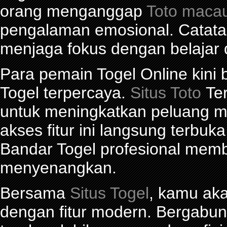
orang menganggap
Toto maca
pengalaman emosional. Catat
menjaga fokus dengan belajar 
Para pemain Togel Online kini
Togel terpercaya.
Situs Toto
Ter
untuk meningkatkan peluang me
akses fitur ini langsung terbu
Bandar Togel profesional mem
menyenangkan.
Bersama
Situs Togel
, kamu ak
dengan fitur modern. Bergabu