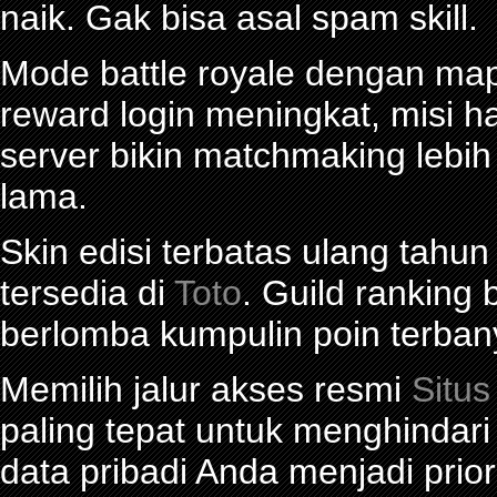
naik. Gak bisa asal spam skill.
Mode battle royale dengan map 
reward login meningkat, misi ha
server bikin matchmaking lebi
lama.
Skin edisi terbatas ulang tahun
tersedia di
Toto
. Guild ranking
berlomba kumpulin poin terban
Memilih jalur akses resmi
Situs
paling tepat untuk menghindar
data pribadi Anda menjadi prior