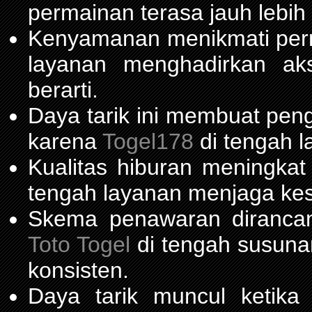
permainan terasa jauh lebih
Kenyamanan menikmati per
layanan menghadirkan ak
berarti.
Daya tarik ini membuat pen
karena
Togel178
di tengah l
Kualitas hiburan meningka
tengah layanan menjaga kest
Skema penawaran diranca
Toto Togel
di tengah susuna
konsisten.
Daya tarik muncul ketika