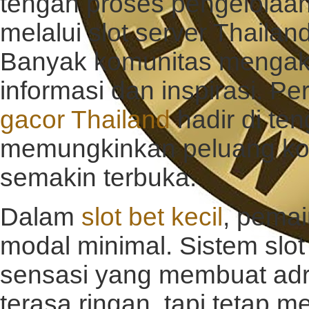
tengah proses pengelolaan i
melalui slot server Thaila
Banyak komunitas mengakse
informasi dan inspirasi. Pe
gacor Thailand
hadir di ten
memungkinkan peluang kol
semakin terbuka.
Dalam
slot bet kecil
, pemai
modal minimal. Sistem slot
sensasi yang membuat adre
terasa ringan, tapi tetap