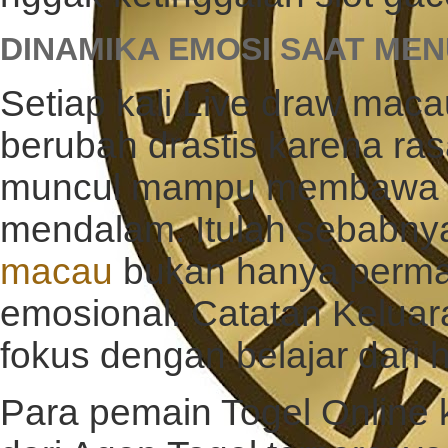
DINAMIKA EMOSI SAAT ME
Setiap kali Live draw mac
berubah drastis karena ra
muncul mampu membawa k
mendalam. Itulah sebabn
macau
bukan hanya permai
emosional. Catatan Kelu
fokus dengan belajar dari 
Para pemain Togel Online 