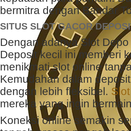
bermitra dengan Bandar T
SITUS SLOT GACOR DEPOS
Dengan adanya Slot Depo 5k
Deposit kecil ini member
menikmati slot online tan
Kemudahan dalam deposit 
dengan lebih fleksibel.
Slo
mereka yang ingin bermain
Koneksi online semakin ser