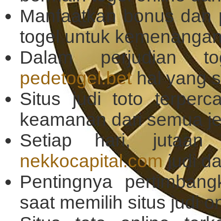
Manfaatkan bonus dan 
togel untuk kemenangan 
Dalam perjudian to
pedetogel.bet
hal yang s
Situs judi toto terpe
keamanan dari semua je
Setiap hari, jutaan
nekkocapital.com
judi da
Pentingnya pertimba
saat memilih situs judi o