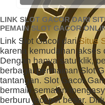
LINK SLOT GACOR DARI SI
PEMAIN SLOT GACOR ONLI
Link Slot Gacor dari
Situs 
karena kemudahan akses 
Dengan hanya satu klik, p
berbagai permainan Slot G
tantangan. Slot Gacor G
bermain semakin mengasyi
berburu jackpot besar. Didu