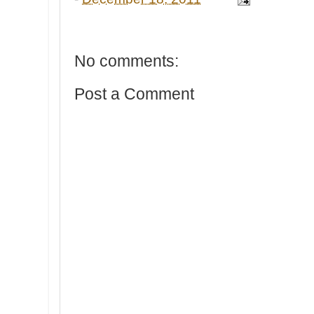
No comments:
Post a Comment