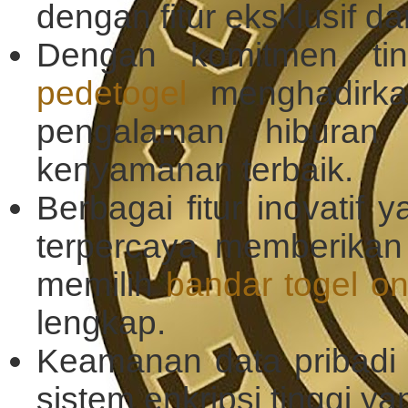
dengan fitur eksklusif d
Dengan komitmen tin
pedetogel
menghadirka
pengalaman hiburan
kenyamanan terbaik.
Berbagai fitur inovatif 
terpercaya memberikan
memilih
bandar togel on
lengkap.
Keamanan data pribadi 
sistem enkripsi tinggi ya