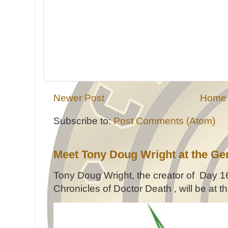
Newer Post
Home
Subscribe to:
Post Comments (Atom)
Meet Tony Doug Wright at the G
Tony Doug Wright, the creator of Day 1
Chronicles of Doctor Death , will be at 