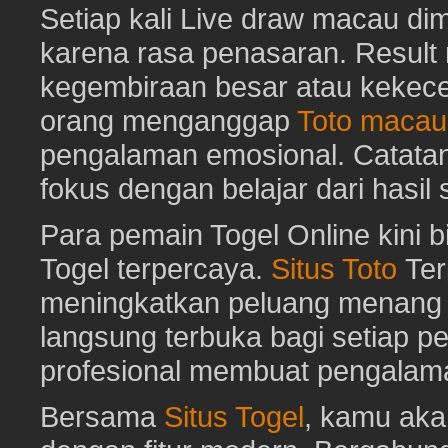
Setiap kali Live draw macau di
karena rasa penasaran. Resu
kegembiraan besar atau kekec
orang menganggap
Toto macau
pengalaman emosional. Catat
fokus dengan belajar dari hasil
Para pemain Togel Online kini 
Togel terpercaya.
Situs Toto
Ter
meningkatkan peluang menang To
langsung terbuka bagi setiap p
profesional membuat pengalam
Bersama
Situs Togel
, kamu ak