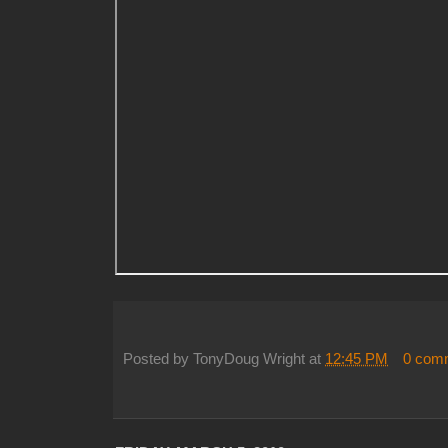
Posted by
TonyDoug Wright
at
12:45 PM
0 com