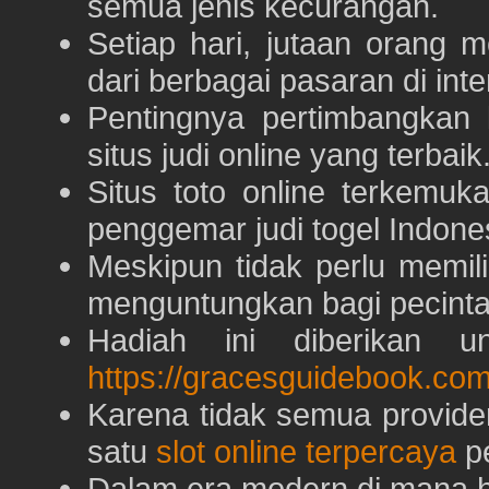
semua jenis kecurangan.
Setiap hari, jutaan orang 
dari berbagai pasaran di inte
Pentingnya pertimbangka
situs judi online yang terbaik
Situs toto online terkem
penggemar judi togel Indone
Meskipun tidak perlu memil
menguntungkan bagi pecinta 
Hadiah ini diberikan u
https://gracesguidebook.com
Karena tidak semua provid
satu
slot online terpercaya
pe
Dalam era modern di mana h