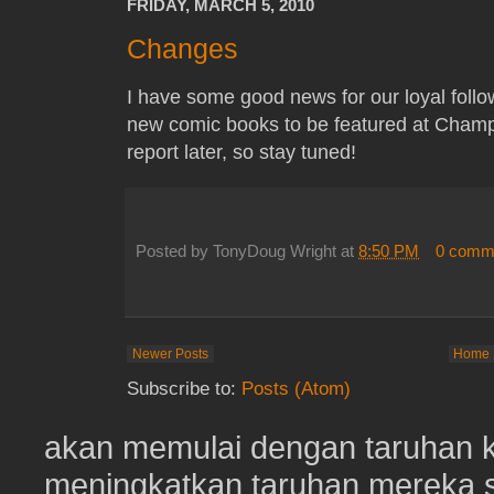
FRIDAY, MARCH 5, 2010
Changes
I have some good news for our loyal follo
new comic books to be featured at Champi
report later, so stay tuned!
Posted by
TonyDoug Wright
at
8:50 PM
0 comm
Newer Posts
Home
Subscribe to:
Posts (Atom)
akan memulai dengan taruhan k
meningkatkan taruhan mereka s