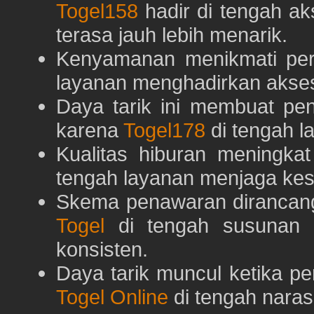
Togel158
hadir di tengah ak
terasa jauh lebih menarik.
Kenyamanan menikmati pe
layanan menghadirkan akses 
Daya tarik ini membuat pe
karena
Togel178
di tengah l
Kualitas hiburan meningka
tengah layanan menjaga kest
Skema penawaran dirancan
Togel
di tengah susunan h
konsisten.
Daya tarik muncul ketika p
Togel Online
di tengah naras