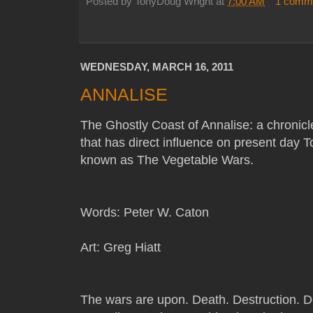
Posted by
TonyDoug Wright
at
7:00 AM
1 comm
WEDNESDAY, MARCH 16, 2011
ANNALISE
The Ghostly Coast of Annalise: a chronicl
that has direct influence on present day 
known as The Vegetable Wars.
Words: Peter W. Caton
Art: Greg Hiatt
The wars are upon. Death. Destruction. Dec