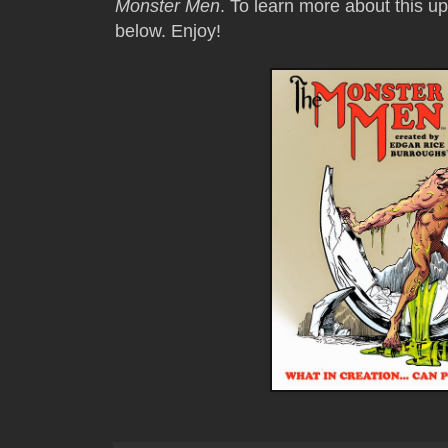
Monster Men
. To learn more about this up
below. Enjoy!