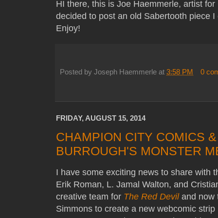
HI there, this is Joe Haemmerle, artist f
decided to post an old Sabertooth piece I 
Enjoy!
Posted by
Joseph Haemmerle
at
3:58 PM
0 co
FRIDAY, AUGUST 15, 2014
CHAMPION CITY COMICS &
BURROUGH'S MONSTER M
I have some exciting news to share with 
Erik Roman, L. Jamal Walton, and Cristia
creative team for
The Red Devil
and now t
Simmons to create a new webcomic strip