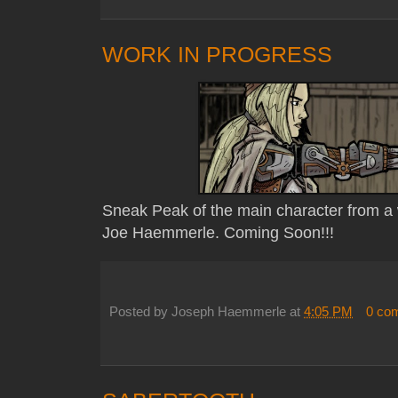
WORK IN PROGRESS
Sneak Peak of the main character from a
Joe Haemmerle. Coming Soon!!!
Posted by
Joseph Haemmerle
at
4:05 PM
0 co