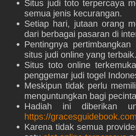
Situs judi toto terpercaya
semua jenis kecurangan.
Setiap hari, jutaan orang 
dari berbagai pasaran di inte
Pentingnya pertimbangka
situs judi online yang terbaik
Situs toto online terkem
penggemar judi togel Indone
Meskipun tidak perlu memil
menguntungkan bagi pecinta 
Hadiah ini diberikan u
https://gracesguidebook.com
Karena tidak semua provid