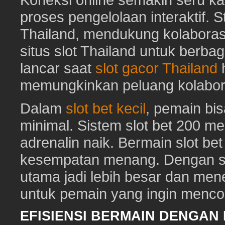
proses pengelolaan interaktif. St
Thailand, mendukung kolaboras
situs slot Thailand untuk berbag
lancar saat
slot gacor Thailand
h
memungkinkan peluang kolabora
Dalam
slot bet kecil
, pemain bi
minimal. Sistem slot bet 200 m
adrenalin naik. Bermain slot be
kesempatan menang. Dengan sl
utama jadi lebih besar dan me
untuk pemain yang ingin mencob
EFISIENSI BERMAIN DENGAN