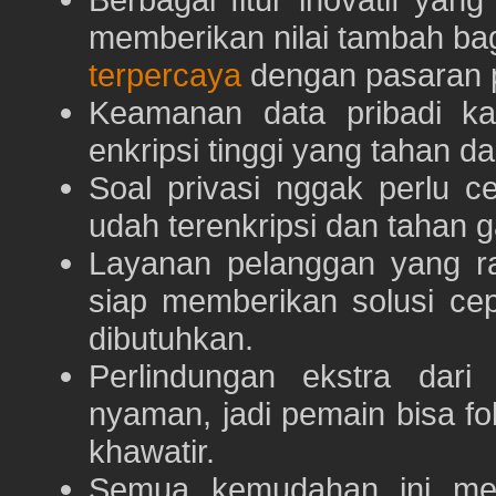
memberikan nilai tambah ba
terpercaya
dengan pasaran p
Keamanan data pribadi k
enkripsi tinggi yang tahan da
Soal privasi nggak perlu 
udah terenkripsi dan tahan g
Layanan pelanggan yang ra
siap memberikan solusi ce
dibutuhkan.
Perlindungan ekstra dar
nyaman, jadi pemain bisa f
khawatir.
Semua kemudahan ini m