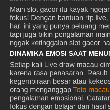
Main slot gacor itu kayak ngeja
fokus! Dengan bantuan rtp live
hari ini yang punya peluang me
tapi juga bikin pengalaman mai
nggak ketinggalan slot gacor hari
DINAMIKA EMOSI SAAT MEN
Setiap kali Live draw macau di
karena rasa penasaran. Resu
kegembiraan besar atau kekec
orang menganggap
Toto macau
pengalaman emosional. Catat
fokus dengan belajar dari hasil