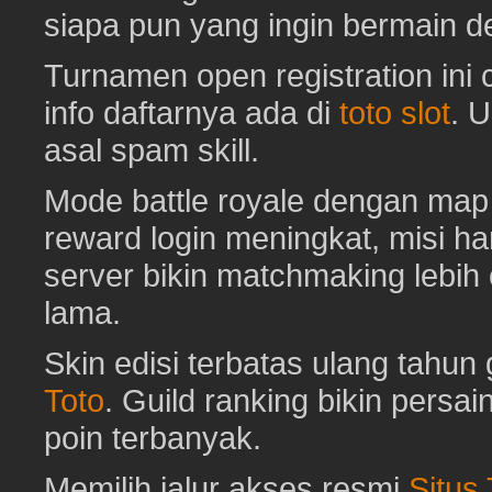
siapa pun yang ingin bermain d
Turnamen open registration ini
info daftarnya ada di
toto slot
. 
asal spam skill.
Mode battle royale dengan map 
reward login meningkat, misi har
server bikin matchmaking lebih
lama.
Skin edisi terbatas ulang tahun 
Toto
. Guild ranking bikin pers
poin terbanyak.
Memilih jalur akses resmi
Situs