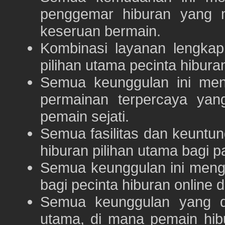
penggemar hiburan yang
keseruan bermain.
Kombinasi layanan lengka
pilihan utama pecinta hibur
Semua keunggulan ini me
permainan terpercaya yan
pemain sejati.
Semua fasilitas dan keuntu
hiburan pilihan utama bagi p
Semua keunggulan ini meng
bagi pecinta hiburan online 
Semua keunggulan yang 
utama, di mana pemain hi