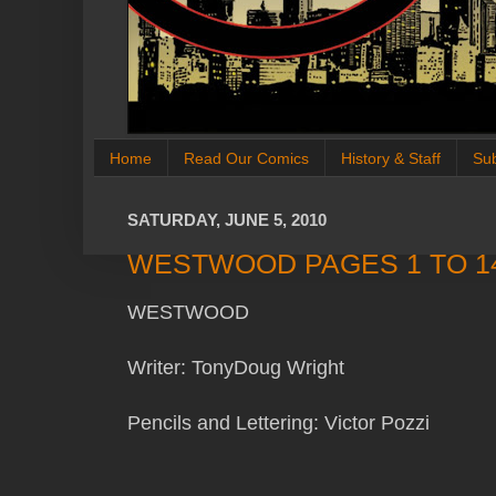
Home
Read Our Comics
History & Staff
Su
SATURDAY, JUNE 5, 2010
WESTWOOD PAGES 1 TO 1
WESTWOOD
Writer: TonyDoug Wright
Pencils and Lettering: Victor Pozzi