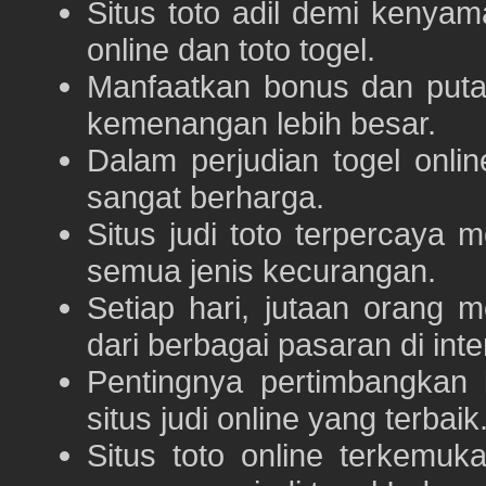
Situs toto adil demi keny
online dan toto togel.
Manfaatkan bonus dan put
kemenangan lebih besar.
Dalam perjudian togel onli
sangat berharga.
Situs judi toto terpercaya
semua jenis kecurangan.
Setiap hari, jutaan orang 
dari berbagai pasaran di inte
Pentingnya pertimbangka
situs judi online yang terbaik
Situs toto online terkem