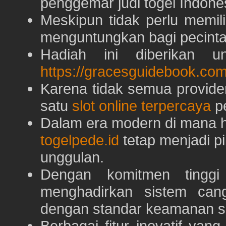
penggemar judi togel Indone
Meskipun tidak perlu memil
menguntungkan bagi pecinta 
Hadiah ini diberikan u
https://gracesguidebook.com
Karena tidak semua provid
satu
slot online terpercaya
pe
Dalam era modern di mana h
togelpede.id
tetap menjadi pi
unggulan.
Dengan komitmen tingg
menghadirkan sistem can
dengan standar keamanan s
Berbagai fitur inovatif yang