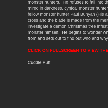
monster hunters. He refuses to fall into th
mired in darkness, cynical monster hunter
fellow monster hunter Paul Bunyan (His a
cross and the blade is made from the mel
investigate a demon Christmas tree infestat
monster himself. He begins to wonder wh
from and sets out to find out who and why
CLICK ON FULLSCREEN TO VIEW TH
Cuddle Puff