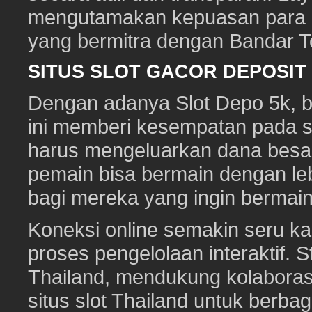
mengutamakan kepuasan para pe
yang bermitra dengan Bandar 
SITUS SLOT GACOR DEPOSI
Dengan adanya Slot Depo 5k, ber
ini memberi kesempatan pada s
harus mengeluarkan dana besa
pemain bisa bermain dengan leb
bagi mereka yang ingin bermai
Koneksi online semakin seru ka
proses pengelolaan interaktif. St
Thailand, mendukung kolaboras
situs slot Thailand untuk berbag