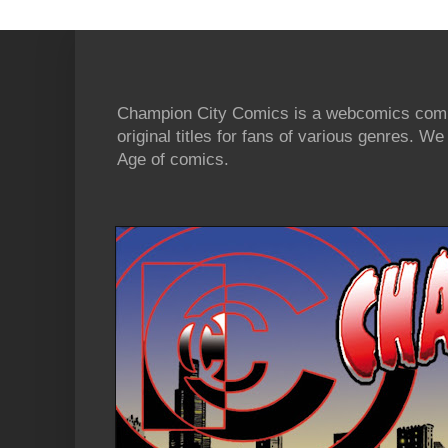
Champion City Comics is a webcomics commu
original titles for fans of various genres. 
Age of comics.