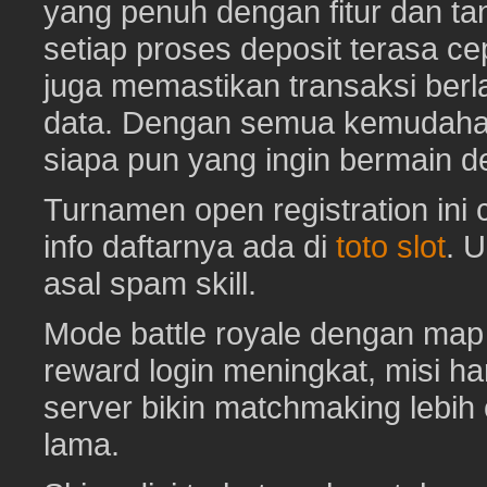
yang penuh dengan fitur dan ta
setiap proses deposit terasa c
juga memastikan transaksi ber
data. Dengan semua kemudahan i
siapa pun yang ingin bermain d
Turnamen open registration ini
info daftarnya ada di
toto slot
. 
asal spam skill.
Mode battle royale dengan map 
reward login meningkat, misi har
server bikin matchmaking lebih
lama.