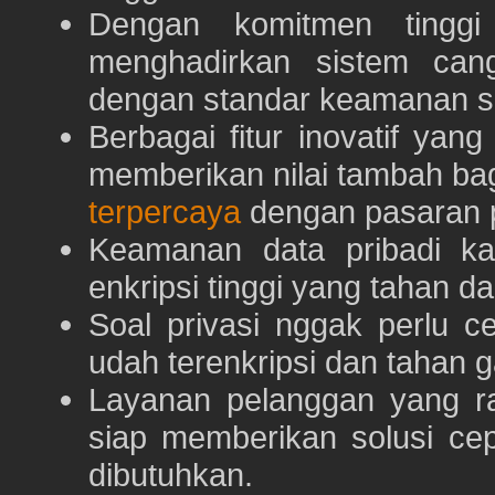
Dengan komitmen tingg
menghadirkan sistem can
dengan standar keamanan s
Berbagai fitur inovatif yang
memberikan nilai tambah ba
terpercaya
dengan pasaran p
Keamanan data pribadi k
enkripsi tinggi yang tahan da
Soal privasi nggak perlu 
udah terenkripsi dan tahan g
Layanan pelanggan yang ra
siap memberikan solusi ce
dibutuhkan.