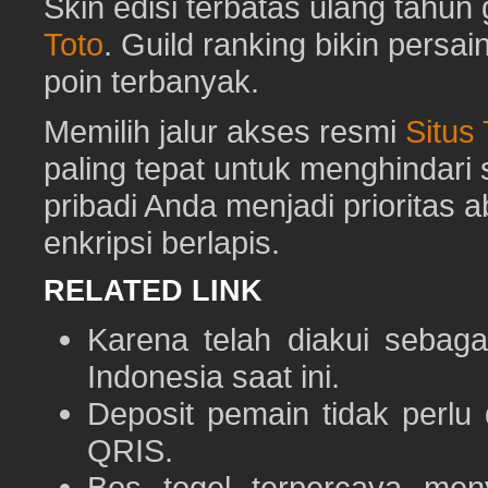
Skin edisi terbatas ulang tahun 
Toto
. Guild ranking bikin pers
poin terbanyak.
Memilih jalur akses resmi
Situs
paling tepat untuk menghindar
pribadi Anda menjadi prioritas 
enkripsi berlapis.
RELATED LINK
Karena telah diakui sebaga
Indonesia saat ini.
Deposit pemain tidak perlu
QRIS.
Bos togel terpercaya men