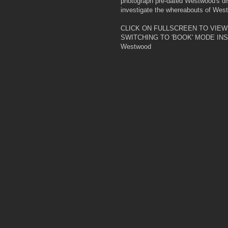
photograph pre-dated Westwood's dis
investigate the whereabouts of Wes
CLICK ON FULLSCREEN TO VIEW
SWITCHING TO 'BOOK' MODE IN
Westwood