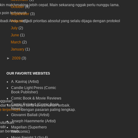
bikin matchmaking lebih cepat. Main sekarang nggak perlu nunggu lama.
October
(6)
 poin terbanyak.
September
(3)
adi Anda menjadi prioritas absolut yang selalu dijaga dengan protokol
August
(1)
July
(2)
June
(1)
March
(2)
January
(1)
►
2009
(3)
OUR FAVORITE WEBSITES
A. Kaviraj (Artist)
Candle Light Press (Comic
Book Publisher)
Comic Book & Movie Reviews
nggulan.
Comic Related (Comic Book
dar keamanan serta kenyamanan terbaik.
News)
e terpercaya
dengan pasaran paling lengkap.
Giovanni Ballati (Artist)
Joseph Haemmerle (Artist)
butuhkan.
tir.
Magellan (Superhero
an bermain.
Webcomic)
Moon Freight 3 (Sci-Fi