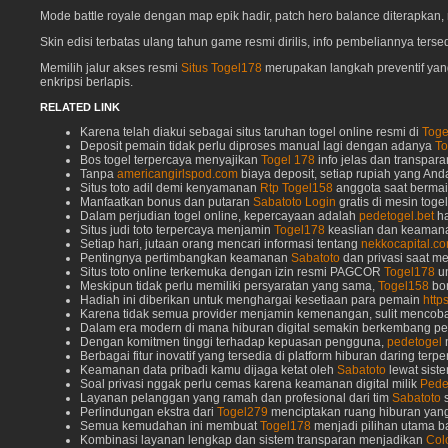
Mode battle royale dengan map epik hadir, patch hero balance diterapkan, r
Skin edisi terbatas ulang tahun game resmi dirilis, info pembeliannya terse
Memilih jalur akses resmi
Situs Togel178
merupakan langkah preventif yang
enkripsi berlapis.
RELATED LINK
Karena telah diakui sebagai situs taruhan togel online resmi di
Toge
Deposit pemain tidak perlu diproses manual lagi dengan adanya
To
Bos togel terpercaya menyajikan
Togel 178
info jelas dan transpar
Tanpa
americangirlspod.com
biaya deposit, setiap rupiah yang An
Situs toto adil demi kenyamanan
Rtp Togel158
anggota saat bermain
Manfaatkan bonus dan putaran
Sabatoto Login
gratis di mesin tog
Dalam perjudian togel online, kepercayaan adalah
pedetogel.bet
ha
Situs judi toto terpercaya menjamin
Togel178
keaslian dan keamana
Setiap hari, jutaan orang mencari informasi tentang
nekkocapital.c
Pentingnya pertimbangkan keamanan
Sabatoto
dan privasi saat mem
Situs toto online terkemuka dengan izin resmi PAGCOR
Togel178
un
Meskipun tidak perlu memiliki persyaratan yang sama,
Togel158
bon
Hadiah ini diberikan untuk menghargai kesetiaan para pemain
http
Karena tidak semua provider menjamin kemenangan, sulit mencob
Dalam era modern di mana hiburan digital semakin berkembang pe
Dengan komitmen tinggi terhadap kepuasan pengguna,
pedetogel
Berbagai fitur inovatif yang tersedia di platform hiburan daring t
Keamanan data pribadi kamu dijaga ketat oleh
Sabatoto
lewat siste
Soal privasi nggak perlu cemas karena keamanan digital milik
Pede
Layanan pelanggan yang ramah dan profesional dari tim
Sabatoto
s
Perlindungan ekstra dari
Togel279
menciptakan ruang hiburan yang
Semua kemudahan ini membuat
Togel178
menjadi pilihan utama 
Kombinasi layanan lengkap dan sistem transparan menjadikan
Col