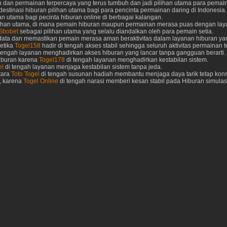
 dan permainan terpercaya yang terus tumbuh dan jadi pilihan utama para pemain 
stinasi hiburan pilihan utama bagi para pencinta permainan daring di Indonesia.
an utama bagi pecinta hiburan online di berbagai kalangan.
ihan utama, di mana pemain hiburan maupun permainan merasa puas dengan lay
Sbobet
sebagai pilihan utama yang selalu diandalkan oleh para pemain setia.
 data dan memastikan pemain merasa aman beraktivitas dalam layanan hiburan y
ketika
Togel158
hadir di tengah akses stabil sehingga seluruh aktivitas permainan t
tengah layanan menghadirkan akses hiburan yang lancar tanpa gangguan berarti.
iburan karena
Togel178
di tengah layanan menghadirkan kestabilan sistem.
el
di tengah layanan menjaga kestabilan sistem tanpa jeda.
tara
Toto Togel
di tengah susunan hadiah membantu menjaga daya tarik tetap kons
, karena
Togel Online
di tengah narasi memberi kesan stabil pada Hiburan simulas