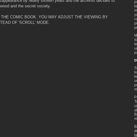
appearance by nearly sixteen years and the archivist decides to
p
twood and the secret society.
l
m
y
 THE COMIC BOOK. YOU MAY ADJUST THE VIEWING BY
c
STEAD OF 'SCROLL' MODE.
p
p
M
d
t
u
p
D
S
k
k
o
p
m
P
T
u
a
B
m
B
d
t