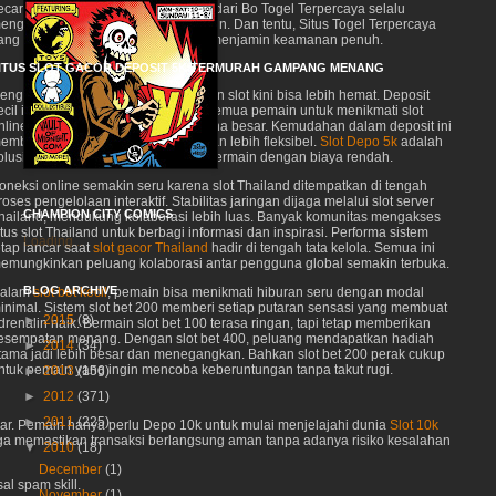
ecara adil dan transparan. Layanan dari Bo Togel Terpercaya selalu
engutamakan kepuasan para pemain. Dan tentu, Situs Togel Terpercaya
ang bermitra dengan Bandar Togel menjamin keamanan penuh.
ITUS SLOT GACOR DEPOSIT 5K TERMURAH GAMPANG MENANG
engan adanya Slot Depo 5k, bermain slot kini bisa lebih hemat. Deposit
ecil ini memberi kesempatan pada semua pemain untuk menikmati slot
nline tanpa harus mengeluarkan dana besar. Kemudahan dalam deposit ini
embuat pemain bisa bermain dengan lebih fleksibel.
Slot Depo 5k
adalah
olusi ideal bagi mereka yang ingin bermain dengan biaya rendah.
oneksi online semakin seru karena slot Thailand ditempatkan di tengah
roses pengelolaan interaktif. Stabilitas jaringan dijaga melalui slot server
CHAMPION CITY COMICS
hailand, mendukung kolaborasi lebih luas. Banyak komunitas mengakses
itus slot Thailand untuk berbagi informasi dan inspirasi. Performa sistem
Loading...
etap lancar saat
slot gacor Thailand
hadir di tengah tata kelola. Semua ini
emungkinkan peluang kolaborasi antar pengguna global semakin terbuka.
BLOG ARCHIVE
alam
slot bet kecil
, pemain bisa menikmati hiburan seru dengan modal
inimal. Sistem slot bet 200 memberi setiap putaran sensasi yang membuat
►
2015
(8)
drenalin naik. Bermain slot bet 100 terasa ringan, tapi tetap memberikan
esempatan menang. Dengan slot bet 400, peluang mendapatkan hadiah
►
2014
(34)
tama jadi lebih besar dan menegangkan. Bahkan slot bet 200 perak cukup
ntuk pemain yang ingin mencoba keberuntungan tanpa takut rugi.
►
2013
(156)
►
2012
(371)
►
2011
(225)
ar. Pemain hanya perlu Depo 10k untuk mulai menjelajahi dunia
Slot 10k
uga memastikan transaksi berlangsung aman tanpa adanya risiko kesalahan
▼
2010
(18)
December
(1)
al spam skill.
November
(1)