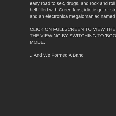
easy road to sex, drugs, and rock and rol
hell filled with Creed fans, idiotic guitar s
and an electronica megalomaniac named
CLICK ON FULLSCREEN TO VIEW THE
THE VIEWING BY SWITCHING TO 'BOO
MODE.
...And We Formed A Band