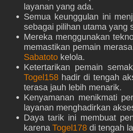
layanan yang ada.
Semua keunggulan ini menj
sebagai pilihan utama yang s
Mereka menggunakan teknolo
memastikan pemain merasa 
Sabatoto
kelola.
Ketertarikan pemain semaki
Togel158
hadir di tengah ak
terasa jauh lebih menarik.
Kenyamanan menikmati pe
layanan menghadirkan akses 
Daya tarik ini membuat pe
karena
Togel178
di tengah l