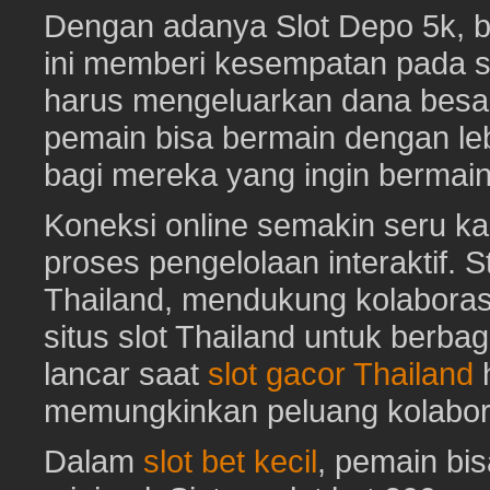
Dengan adanya Slot Depo 5k, ber
ini memberi kesempatan pada s
harus mengeluarkan dana besa
pemain bisa bermain dengan leb
bagi mereka yang ingin bermai
Koneksi online semakin seru ka
proses pengelolaan interaktif. St
Thailand, mendukung kolaboras
situs slot Thailand untuk berbag
lancar saat
slot gacor Thailand
h
memungkinkan peluang kolabora
Dalam
slot bet kecil
, pemain bi