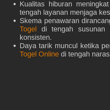
Kualitas hiburan meningka
tengah layanan menjaga kest
Skema penawaran dirancan
Togel
di tengah susunan h
konsisten.
Daya tarik muncul ketika p
Togel Online
di tengah naras