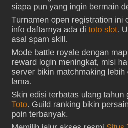
siapa pun yang ingin bermain d
Turnamen open registration ini
info daftarnya ada di
toto slot
. 
asal spam skill.
Mode battle royale dengan map 
reward login meningkat, misi har
server bikin matchmaking lebih
lama.
Skin edisi terbatas ulang tahun 
Toto
. Guild ranking bikin pers
poin terbanyak.
Memilih jalur akses resmi
Situs