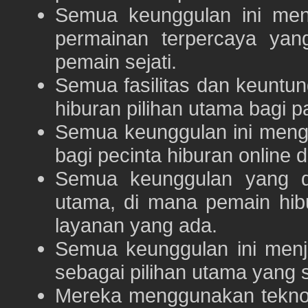
Semua keunggulan ini me
permainan terpercaya yan
pemain sejati.
Semua fasilitas dan keuntu
hiburan pilihan utama bagi p
Semua keunggulan ini meng
bagi pecinta hiburan online 
Semua keunggulan yang 
utama, di mana pemain hi
layanan yang ada.
Semua keunggulan ini menj
sebagai pilihan utama yang s
Mereka menggunakan teknolo