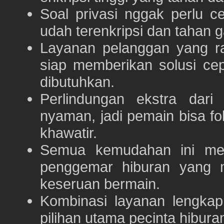
Soal privasi nggak perlu 
udah terenkripsi dan tahan g
Layanan pelanggan yang ra
siap memberikan solusi ce
dibutuhkan.
Perlindungan ekstra dar
nyaman, jadi pemain bisa f
khawatir.
Semua kemudahan ini m
penggemar hiburan yang
keseruan bermain.
Kombinasi layanan lengka
pilihan utama pecinta hibur