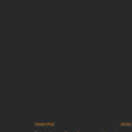
Newer Post
Home