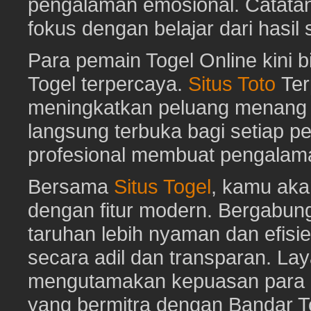
pengalaman emosional. Catat
fokus dengan belajar dari hasil
Para pemain Togel Online kini 
Togel terpercaya.
Situs Toto
Ter
meningkatkan peluang menang To
langsung terbuka bagi setiap p
profesional membuat pengalam
Bersama
Situs Togel
, kamu ak
dengan fitur modern. Bergabun
taruhan lebih nyaman dan efisie
secara adil dan transparan. Lay
mengutamakan kepuasan para pe
yang bermitra dengan Bandar 