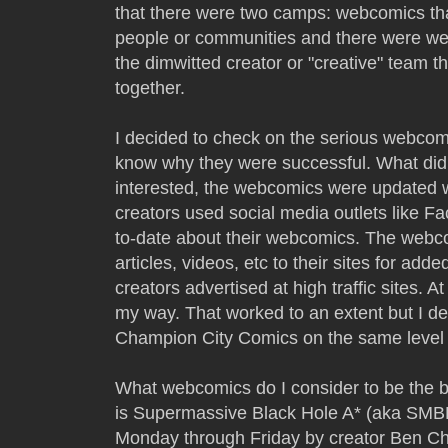
that there were two camps: webcomics th
people or communities and there were web
the dimwitted creator or "creative" team tha
together.
I decided to check on the serious webcom
know why they were successful. What did
interested, the webcomics were updated 
creators used social media outlets like F
to-date about their webcomics. The webco
articles, videos, etc to their sites for ad
creators advertised at high traffic sites. At 
my way. That worked to an extent but I dec
Champion City Comics on the same level 
What webcomics do I consider to be the b
is Supermassive Black Hole A* (aka SMB
Monday through Friday by creator Ben C