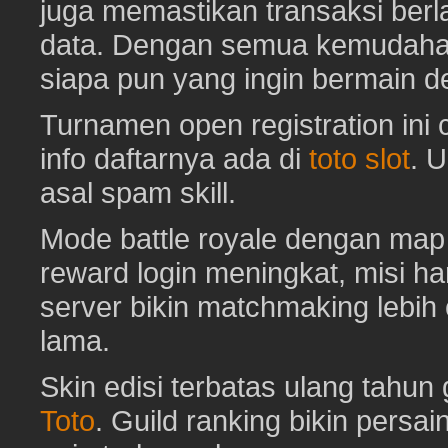
juga memastikan transaksi ber
data. Dengan semua kemudahan i
siapa pun yang ingin bermain d
Turnamen open registration ini
info daftarnya ada di
toto slot
. 
asal spam skill.
Mode battle royale dengan map 
reward login meningkat, misi har
server bikin matchmaking lebih
lama.
Skin edisi terbatas ulang tahun 
Toto
. Guild ranking bikin pers