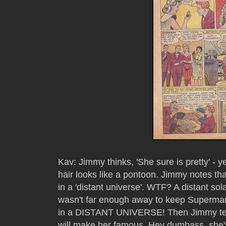
Kav: Jimmy thinks, 'She sure is pretty' - 
hair looks like a pontoon. Jimmy notes t
in a 'distant universe'. WTF? A distant so
wasn't far enough away to keep Superman o
in a DISTANT UNIVERSE! Then Jimmy tells 
will make her famous. Hey dumbass, she'