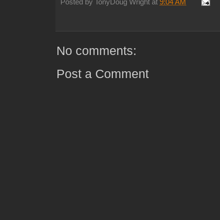
Posted by
TonyDoug Wright
at
9:04 AM
No comments:
Post a Comment