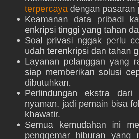
terpercaya
dengan pasaran p
Keamanan data pribadi k
enkripsi tinggi yang tahan da
Soal privasi nggak perlu 
udah terenkripsi dan tahan g
Layanan pelanggan yang ra
siap memberikan solusi ce
dibutuhkan.
Perlindungan ekstra dar
nyaman, jadi pemain bisa f
khawatir.
Semua kemudahan ini m
penggemar hiburan yang