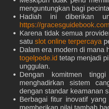
menguntungkan bagi pecinta 
Hadiah ini diberikan u
https://gracesguidebook.com
Karena tidak semua provid
satu
slot online terpercaya
pe
Dalam era modern di mana h
togelpede.id
tetap menjadi pi
unggulan.
Dengan komitmen tingg
menghadirkan sistem can
dengan standar keamanan s
Berbagai fitur inovatif yang
memberikan nilai tambah ba