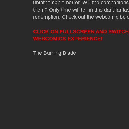
unfathomable horror. Will the companions 
them? Only time will tell in this dark fant
redemption. Check out the webcomic bel
CLICK ON FULLSCREEN AND SWITCH
WEBCOMICS EXPERIENCE!
The Burning Blade