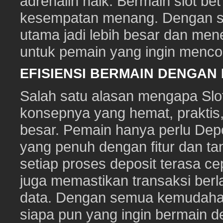
adrenalin naik. Bermain slot be
kesempatan menang. Dengan sl
utama jadi lebih besar dan me
untuk pemain yang ingin mencob
EFISIENSI BERMAIN DENGAN
Salah satu alasan mengapa Slot
konsepnya yang hemat, prakti
besar. Pemain hanya perlu Depo
yang penuh dengan fitur dan ta
setiap proses deposit terasa c
juga memastikan transaksi ber
data. Dengan semua kemudahan i
siapa pun yang ingin bermain d