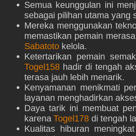
Semua keunggulan ini menj
sebagai pilihan utama yang s
Mereka menggunakan teknolo
memastikan pemain merasa 
Sabatoto
kelola.
Ketertarikan pemain semaki
Togel158
hadir di tengah ak
terasa jauh lebih menarik.
Kenyamanan menikmati pe
layanan menghadirkan akses 
Daya tarik ini membuat pe
karena
Togel178
di tengah l
Kualitas hiburan meningka