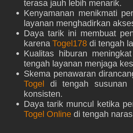
terasa jauh lebih menarik.
Kenyamanan menikmati pe
layanan menghadirkan akses 
Daya tarik ini membuat pe
karena
Togel178
di tengah l
Kualitas hiburan meningka
tengah layanan menjaga kest
Skema penawaran dirancan
Togel
di tengah susunan h
konsisten.
Daya tarik muncul ketika p
Togel Online
di tengah naras