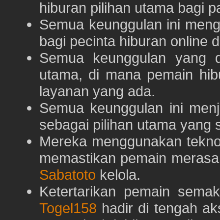
hiburan pilihan utama bagi p
Semua keunggulan ini meng
bagi pecinta hiburan online 
Semua keunggulan yang 
utama, di mana pemain hi
layanan yang ada.
Semua keunggulan ini menj
sebagai pilihan utama yang s
Mereka menggunakan teknolo
memastikan pemain merasa 
Sabatoto
kelola.
Ketertarikan pemain semaki
Togel158
hadir di tengah ak