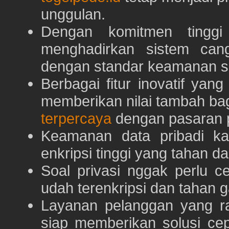
unggulan.
Dengan komitmen tingg
menghadirkan sistem can
dengan standar keamanan s
Berbagai fitur inovatif yang
memberikan nilai tambah ba
terpercaya
dengan pasaran p
Keamanan data pribadi k
enkripsi tinggi yang tahan da
Soal privasi nggak perlu 
udah terenkripsi dan tahan g
Layanan pelanggan yang ra
siap memberikan solusi ce