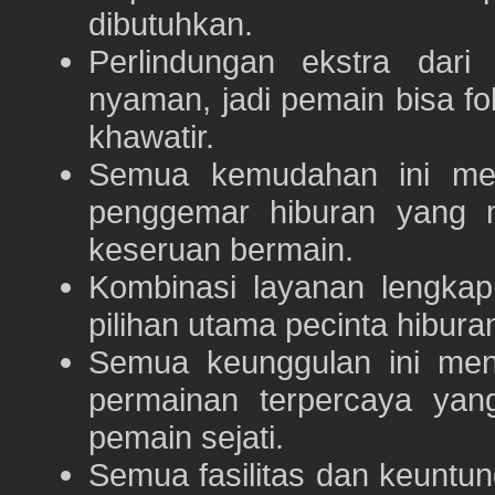
dibutuhkan.
Perlindungan ekstra dar
nyaman, jadi pemain bisa f
khawatir.
Semua kemudahan ini m
penggemar hiburan yang
keseruan bermain.
Kombinasi layanan lengka
pilihan utama pecinta hibur
Semua keunggulan ini me
permainan terpercaya yan
pemain sejati.
Semua fasilitas dan keuntu