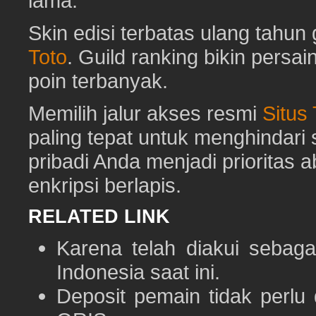
lama.
Skin edisi terbatas ulang tahun 
Toto
. Guild ranking bikin pers
poin terbanyak.
Memilih jalur akses resmi
Situs
paling tepat untuk menghindar
pribadi Anda menjadi prioritas 
enkripsi berlapis.
RELATED LINK
Karena telah diakui sebaga
Indonesia saat ini.
Deposit pemain tidak perlu