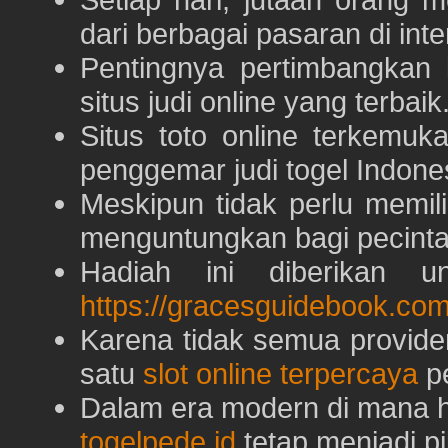
dari berbagai pasaran di inte
Pentingnya pertimbangka
situs judi online yang terbaik
Situs toto online terkem
penggemar judi togel Indone
Meskipun tidak perlu memil
menguntungkan bagi pecinta 
Hadiah ini diberikan u
https://gracesguidebook.com
Karena tidak semua provid
satu
slot online terpercaya
pe
Dalam era modern di mana h
togelpede.id
tetap menjadi pi