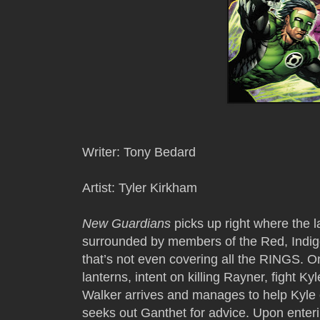
Writer: Tony Bedard
Artist: Tyler Kirkham
New Guardians
picks up right where the la
surrounded by members of the Red, Indigo
that’s not even covering all the RINGS. 
lanterns, intent on killing Rayner, fight K
Walker arrives and manages to help Kyle
seeks out Ganthet for advice. Upon ente