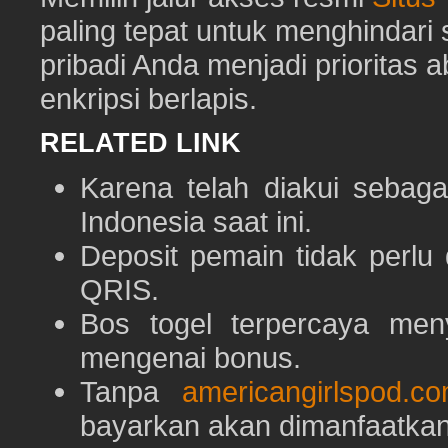
paling tepat untuk menghindar
pribadi Anda menjadi prioritas 
enkripsi berlapis.
RELATED LINK
Karena telah diakui sebaga
Indonesia saat ini.
Deposit pemain tidak perlu
QRIS.
Bos togel terpercaya men
mengenai bonus.
Tanpa
americangirlspod.c
bayarkan akan dimanfaatkan