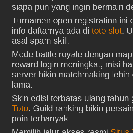
siapa pun yang ingin bermain d
Turnamen open registration ini
info daftarnya ada di
toto slot
. 
asal spam skill.
Mode battle royale dengan map 
reward login meningkat, misi har
server bikin matchmaking lebih
lama.
Skin edisi terbatas ulang tahun 
Toto
. Guild ranking bikin pers
poin terbanyak.
Memilih jalur akses resmi
Situs