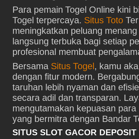
Para pemain Togel Online kini 
Togel terpercaya.
Situs Toto
Ter
meningkatkan peluang menang To
langsung terbuka bagi setiap p
profesional membuat pengalam
Bersama
Situs Togel
, kamu ak
dengan fitur modern. Bergabun
taruhan lebih nyaman dan efisie
secara adil dan transparan. Lay
mengutamakan kepuasan para pe
yang bermitra dengan Bandar 
SITUS SLOT GACOR DEPOSI