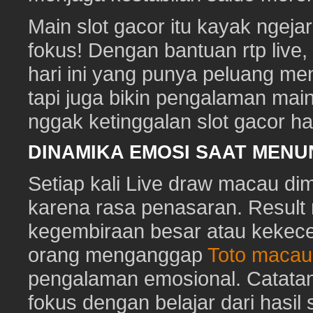
Main slot gacor itu kayak ngeja
fokus! Dengan bantuan rtp live
hari ini yang punya peluang me
tapi juga bikin pengalaman mai
nggak ketinggalan slot gacor hari
DINAMIKA EMOSI SAAT MEN
Setiap kali Live draw macau di
karena rasa penasaran. Resu
kegembiraan besar atau kekec
orang menganggap
Toto macau
pengalaman emosional. Catat
fokus dengan belajar dari hasil