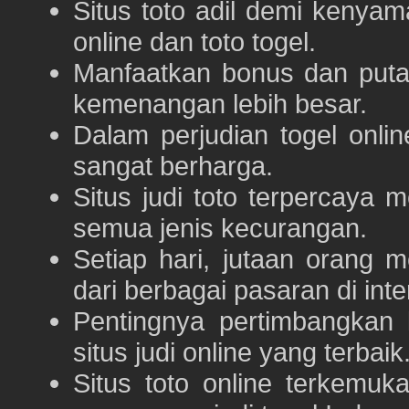
Situs toto adil demi keny
online dan toto togel.
Manfaatkan bonus dan put
kemenangan lebih besar.
Dalam perjudian togel onli
sangat berharga.
Situs judi toto terpercaya
semua jenis kecurangan.
Setiap hari, jutaan orang 
dari berbagai pasaran di inte
Pentingnya pertimbangka
situs judi online yang terbaik
Situs toto online terkem