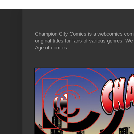
Champion City Comics is a webcomics commu
original titles for fans of various genres. 
Age of comics.