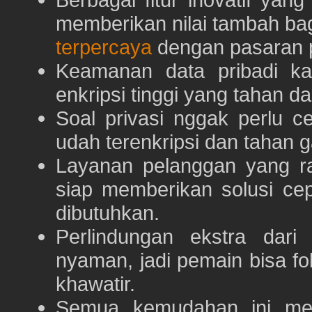
memberikan nilai tambah ba
terpercaya
dengan pasaran p
Keamanan data pribadi k
enkripsi tinggi yang tahan da
Soal privasi nggak perlu 
udah terenkripsi dan tahan g
Layanan pelanggan yang ra
siap memberikan solusi ce
dibutuhkan.
Perlindungan ekstra dar
nyaman, jadi pemain bisa f
khawatir.
Semua kemudahan ini m