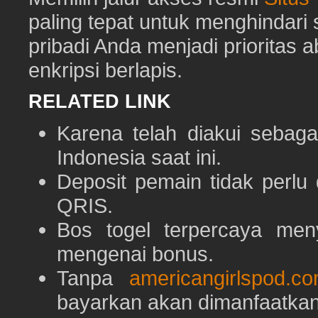
paling tepat untuk menghindar
pribadi Anda menjadi prioritas 
enkripsi berlapis.
RELATED LINK
Karena telah diakui sebaga
Indonesia saat ini.
Deposit pemain tidak perlu
QRIS.
Bos togel terpercaya men
mengenai bonus.
Tanpa
americangirlspod.c
bayarkan akan dimanfaatkan