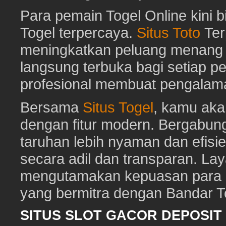
Para pemain Togel Online kini 
Togel terpercaya.
Situs Toto
Ter
meningkatkan peluang menang To
langsung terbuka bagi setiap p
profesional membuat pengalam
Bersama
Situs Togel
, kamu ak
dengan fitur modern. Bergabun
taruhan lebih nyaman dan efisie
secara adil dan transparan. Lay
mengutamakan kepuasan para pe
yang bermitra dengan Bandar 
SITUS SLOT GACOR DEPOSI