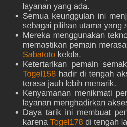
layanan yang ada.
Semua keunggulan ini menj
sebagai pilihan utama yang s
Mereka menggunakan teknolo
memastikan pemain merasa 
Sabatoto
kelola.
Ketertarikan pemain semaki
Togel158
hadir di tengah ak
terasa jauh lebih menarik.
Kenyamanan menikmati pe
layanan menghadirkan akses 
Daya tarik ini membuat pe
karena
Togel178
di tengah l