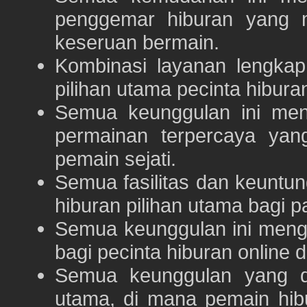
penggemar hiburan yang
keseruan bermain.
Kombinasi layanan lengka
pilihan utama pecinta hibur
Semua keunggulan ini me
permainan terpercaya yan
pemain sejati.
Semua fasilitas dan keuntu
hiburan pilihan utama bagi p
Semua keunggulan ini meng
bagi pecinta hiburan online 
Semua keunggulan yang 
utama, di mana pemain hi