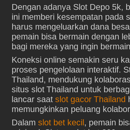
Dengan adanya Slot Depo 5k, ber
ini memberi kesempatan pada s
harus mengeluarkan dana besa
pemain bisa bermain dengan leb
bagi mereka yang ingin bermai
Koneksi online semakin seru ka
proses pengelolaan interaktif. St
Thailand, mendukung kolaboras
situs slot Thailand untuk berbag
lancar saat
slot gacor Thailand
h
memungkinkan peluang kolabora
Dalam
slot bet kecil
, pemain bi