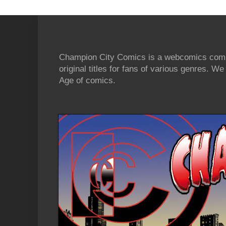
Champion City Comics is a webcomics commu
original titles for fans of various genres. 
Age of comics.