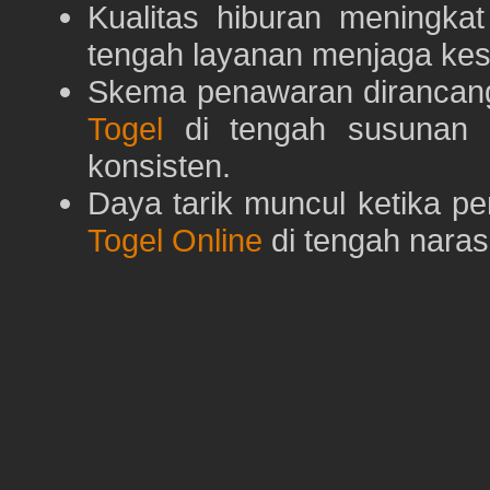
Kualitas hiburan meningka
tengah layanan menjaga kest
Skema penawaran dirancan
Togel
di tengah susunan h
konsisten.
Daya tarik muncul ketika p
Togel Online
di tengah naras