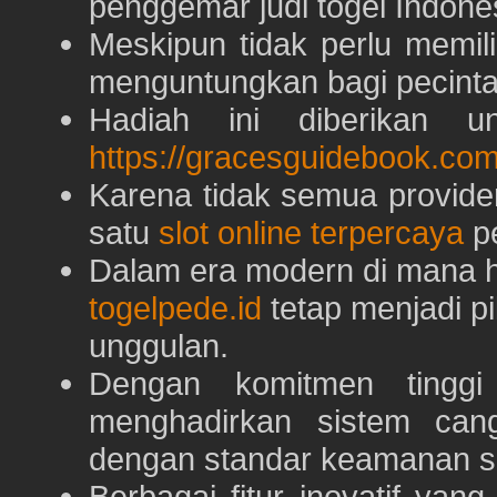
penggemar judi togel Indone
Meskipun tidak perlu memil
menguntungkan bagi pecinta 
Hadiah ini diberikan u
https://gracesguidebook.com
Karena tidak semua provid
satu
slot online terpercaya
pe
Dalam era modern di mana h
togelpede.id
tetap menjadi pi
unggulan.
Dengan komitmen tingg
menghadirkan sistem can
dengan standar keamanan s
Berbagai fitur inovatif yang