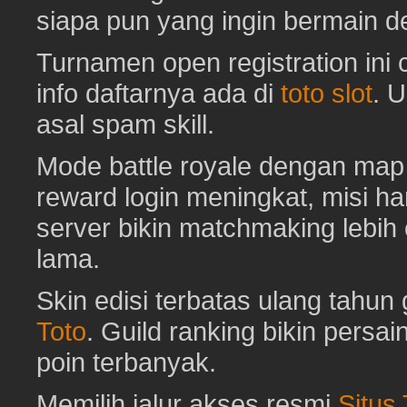
siapa pun yang ingin bermain d
Turnamen open registration ini
info daftarnya ada di
toto slot
. 
asal spam skill.
Mode battle royale dengan map 
reward login meningkat, misi har
server bikin matchmaking lebih
lama.
Skin edisi terbatas ulang tahun 
Toto
. Guild ranking bikin pers
poin terbanyak.
Memilih jalur akses resmi
Situs