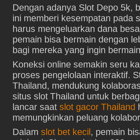
Dengan adanya Slot Depo 5k, ber
ini memberi kesempatan pada s
harus mengeluarkan dana besa
pemain bisa bermain dengan leb
bagi mereka yang ingin bermai
Koneksi online semakin seru ka
proses pengelolaan interaktif. St
Thailand, mendukung kolaboras
situs slot Thailand untuk berbag
lancar saat
slot gacor Thailand
h
memungkinkan peluang kolabora
Dalam
slot bet kecil
, pemain bi