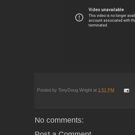
Posted by
TonyDoug Wright
at
1:51 PM
No comments:
Post a Comment