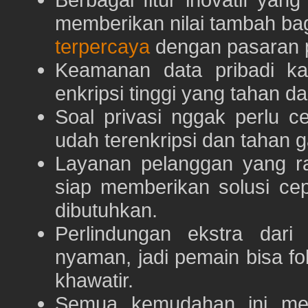
memberikan nilai tambah ba
terpercaya
dengan pasaran p
Keamanan data pribadi k
enkripsi tinggi yang tahan da
Soal privasi nggak perlu 
udah terenkripsi dan tahan g
Layanan pelanggan yang ra
siap memberikan solusi ce
dibutuhkan.
Perlindungan ekstra dar
nyaman, jadi pemain bisa f
khawatir.
Semua kemudahan ini m