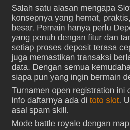
Salah satu alasan mengapa Slot
konsepnya yang hemat, prakti
besar. Pemain hanya perlu Depo
yang penuh dengan fitur dan ta
setiap proses deposit terasa c
juga memastikan transaksi ber
data. Dengan semua kemudahan i
siapa pun yang ingin bermain d
Turnamen open registration ini
info daftarnya ada di
toto slot
. 
asal spam skill.
Mode battle royale dengan map 