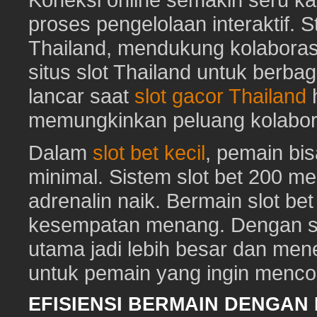
proses pengelolaan interaktif. St
Thailand, mendukung kolaboras
situs slot Thailand untuk berbag
lancar saat
slot gacor Thailand
h
memungkinkan peluang kolabora
Dalam
slot bet kecil
, pemain bi
minimal. Sistem slot bet 200 m
adrenalin naik. Bermain slot be
kesempatan menang. Dengan sl
utama jadi lebih besar dan me
untuk pemain yang ingin mencob
EFISIENSI BERMAIN DENGAN