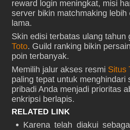
reward login meningkat, misi har
server bikin matchmaking lebih
lama.
Skin edisi terbatas ulang tahun 
Toto
. Guild ranking bikin pers
poin terbanyak.
Memilih jalur akses resmi
Situs
paling tepat untuk menghindar
pribadi Anda menjadi prioritas 
enkripsi berlapis.
RELATED LINK
Karena telah diakui sebaga