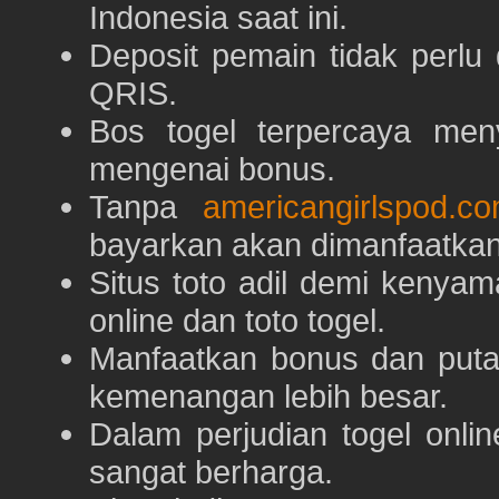
Indonesia saat ini.
Deposit pemain tidak perlu
QRIS.
Bos togel terpercaya men
mengenai bonus.
Tanpa
americangirlspod.c
bayarkan akan dimanfaatkan
Situs toto adil demi keny
online dan toto togel.
Manfaatkan bonus dan put
kemenangan lebih besar.
Dalam perjudian togel onli
sangat berharga.