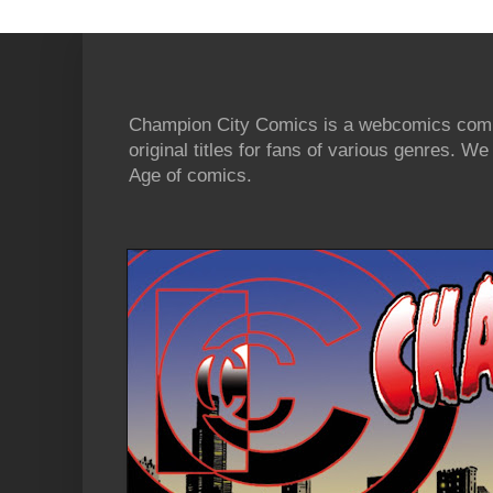
Champion City Comics is a webcomics commu
original titles for fans of various genres. 
Age of comics.