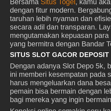
Bersama
Situs Togel
, kamu ak
dengan fitur modern. Bergabun
taruhan lebih nyaman dan efisie
secara adil dan transparan. Lay
mengutamakan kepuasan para pe
yang bermitra dengan Bandar 
SITUS SLOT GACOR DEPOSI
Dengan adanya Slot Depo 5k, ber
ini memberi kesempatan pada s
harus mengeluarkan dana besa
pemain bisa bermain dengan leb
bagi mereka yang ingin bermai
Koneksi online semakin seru ka