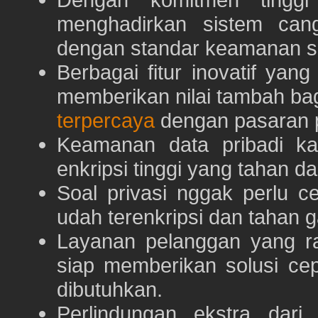
menghadirkan sistem can
dengan standar keamanan s
Berbagai fitur inovatif yang
memberikan nilai tambah ba
terpercaya
dengan pasaran p
Keamanan data pribadi k
enkripsi tinggi yang tahan da
Soal privasi nggak perlu 
udah terenkripsi dan tahan g
Layanan pelanggan yang ra
siap memberikan solusi ce
dibutuhkan.
Perlindungan ekstra dar