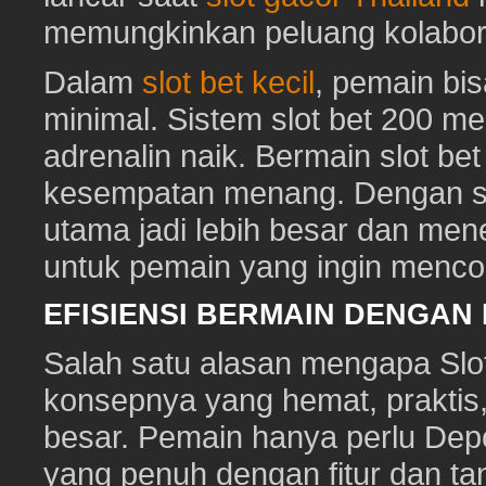
memungkinkan peluang kolabora
Dalam
slot bet kecil
, pemain bi
minimal. Sistem slot bet 200 m
adrenalin naik. Bermain slot be
kesempatan menang. Dengan sl
utama jadi lebih besar dan me
untuk pemain yang ingin mencob
EFISIENSI BERMAIN DENGAN
Salah satu alasan mengapa Slot
konsepnya yang hemat, prakti
besar. Pemain hanya perlu Depo
yang penuh dengan fitur dan ta