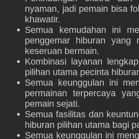
nyaman, jadi pemain bisa f
khawatir.
Semua kemudahan ini m
penggemar hiburan yang
keseruan bermain.
Kombinasi layanan lengka
pilihan utama pecinta hibur
Semua keunggulan ini me
permainan terpercaya yan
pemain sejati.
Semua fasilitas dan keuntu
hiburan pilihan utama bagi p
Semua keunggulan ini meng