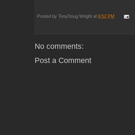
Posted by
TonyDoug Wright
at
6:52 PM
No comments:
Post a Comment