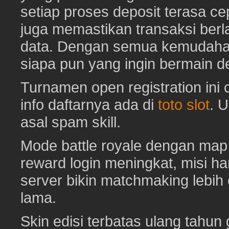
setiap proses deposit terasa c
juga memastikan transaksi ber
data. Dengan semua kemudahan i
siapa pun yang ingin bermain d
Turnamen open registration ini
info daftarnya ada di
toto slot
. 
asal spam skill.
Mode battle royale dengan map 
reward login meningkat, misi har
server bikin matchmaking lebih
lama.
Skin edisi terbatas ulang tahun 