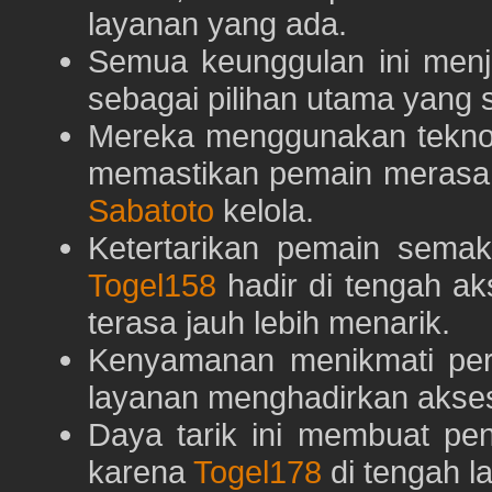
layanan yang ada.
Semua keunggulan ini menj
sebagai pilihan utama yang s
Mereka menggunakan teknolo
memastikan pemain merasa 
Sabatoto
kelola.
Ketertarikan pemain semaki
Togel158
hadir di tengah ak
terasa jauh lebih menarik.
Kenyamanan menikmati pe
layanan menghadirkan akses 
Daya tarik ini membuat pe
karena
Togel178
di tengah l