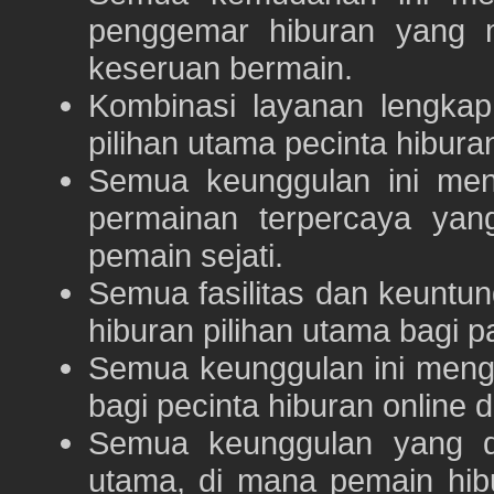
penggemar hiburan yang
keseruan bermain.
Kombinasi layanan lengka
pilihan utama pecinta hibur
Semua keunggulan ini me
permainan terpercaya yan
pemain sejati.
Semua fasilitas dan keuntu
hiburan pilihan utama bagi p
Semua keunggulan ini meng
bagi pecinta hiburan online 
Semua keunggulan yang 
utama, di mana pemain hi