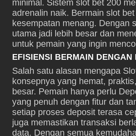
minimal. Sistem slot bet 200 m
adrenalin naik. Bermain slot be
kesempatan menang. Dengan sl
utama jadi lebih besar dan me
untuk pemain yang ingin mencob
EFISIENSI BERMAIN DENGAN
Salah satu alasan mengapa Slot
konsepnya yang hemat, prakti
besar. Pemain hanya perlu Depo
yang penuh dengan fitur dan ta
setiap proses deposit terasa c
juga memastikan transaksi ber
data. Dengan semua kemudahan i