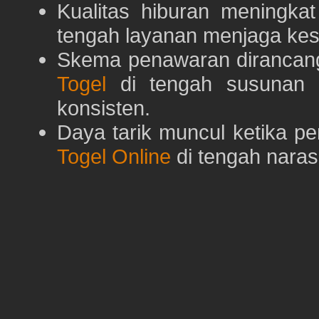
Kualitas hiburan meningka
tengah layanan menjaga kest
Skema penawaran dirancan
Togel
di tengah susunan h
konsisten.
Daya tarik muncul ketika p
Togel Online
di tengah naras