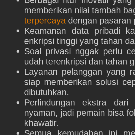
memberikan nilai tambah ba
terpercaya
dengan pasaran p
Keamanan data pribadi k
enkripsi tinggi yang tahan da
Soal privasi nggak perlu 
udah terenkripsi dan tahan g
Layanan pelanggan yang ra
siap memberikan solusi ce
dibutuhkan.
Perlindungan ekstra dar
nyaman, jadi pemain bisa f
khawatir.
Semua kemudahan ini m