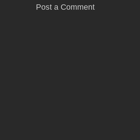
Post a Comment