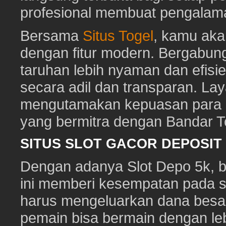
profesional membuat pengalam
Bersama
Situs Togel
, kamu ak
dengan fitur modern. Bergabun
taruhan lebih nyaman dan efisie
secara adil dan transparan. Lay
mengutamakan kepuasan para pe
yang bermitra dengan Bandar 
SITUS SLOT GACOR DEPOSI
Dengan adanya Slot Depo 5k, ber
ini memberi kesempatan pada s
harus mengeluarkan dana besa
pemain bisa bermain dengan leb