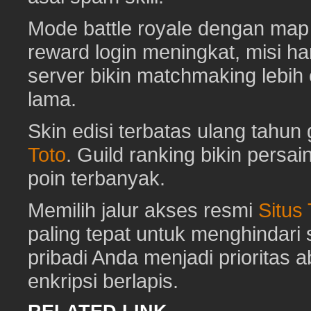
Mode battle royale dengan map 
reward login meningkat, misi har
server bikin matchmaking lebih
lama.
Skin edisi terbatas ulang tahun 
Toto
. Guild ranking bikin pers
poin terbanyak.
Memilih jalur akses resmi
Situs
paling tepat untuk menghindar
pribadi Anda menjadi prioritas 
enkripsi berlapis.