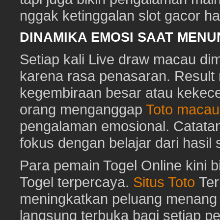
nggak ketinggalan slot gacor hari
DINAMIKA EMOSI SAAT MEN
Setiap kali Live draw macau di
karena rasa penasaran. Resu
kegembiraan besar atau kekec
orang menganggap
Toto macau
pengalaman emosional. Catat
fokus dengan belajar dari hasil
Para pemain Togel Online kini 
Togel terpercaya.
Situs Toto
Ter
meningkatkan peluang menang To
langsung terbuka bagi setiap p