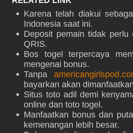
RELATED LINK
Karena telah diakui sebaga
Indonesia saat ini.
Deposit pemain tidak perlu
QRIS.
Bos togel terpercaya men
mengenai bonus.
Tanpa
americangirlspod.c
bayarkan akan dimanfaatkan
Situs toto adil demi keny
online dan toto togel.
Manfaatkan bonus dan put
kemenangan lebih besar.