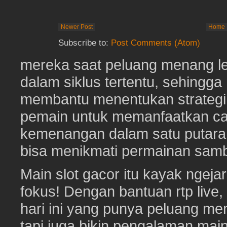
Newer Post
Home
Subscribe to:
Post Comments (Atom)
mereka saat peluang menang leb
dalam siklus tertentu, sehingg
membantu menentukan strategi
pemain untuk memanfaatkan ca
kemenangan dalam satu putaran
bisa menikmati permainan sambi
Main slot gacor itu kayak ngeja
fokus! Dengan bantuan rtp live
hari ini yang punya peluang me
tapi juga bikin pengalaman mai