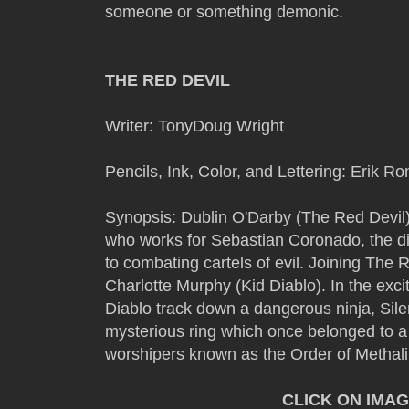
someone or something demonic.
THE RED DEVIL
Writer: TonyDoug Wright
Pencils, Ink, Color, and Lettering: Erik
Synopsis: Dublin O'Darby (The Red Devil) i
who works for Sebastian Coronado, the di
to combating cartels of evil. Joining The 
Charlotte Murphy (Kid Diablo). In the excit
Diablo track down a dangerous ninja, Sile
mysterious ring which once belonged to a
worshipers known as the Order of Methali
CLICK ON IMAG