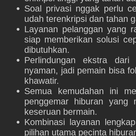
Soal privasi nggak perlu 
udah terenkripsi dan tahan g
Layanan pelanggan yang ra
siap memberikan solusi ce
dibutuhkan.
Perlindungan ekstra dar
nyaman, jadi pemain bisa f
khawatir.
Semua kemudahan ini m
penggemar hiburan yang
keseruan bermain.
Kombinasi layanan lengka
pilihan utama pecinta hibur