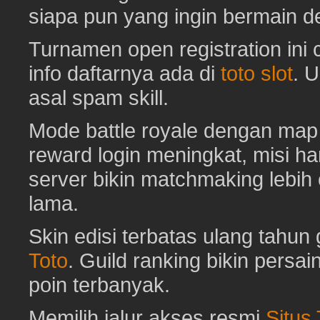
siapa pun yang ingin bermain d
Turnamen open registration ini
info daftarnya ada di
toto slot
. 
asal spam skill.
Mode battle royale dengan map 
reward login meningkat, misi har
server bikin matchmaking lebih
lama.
Skin edisi terbatas ulang tahun 
Toto
. Guild ranking bikin pers
poin terbanyak.
Memilih jalur akses resmi
Situs