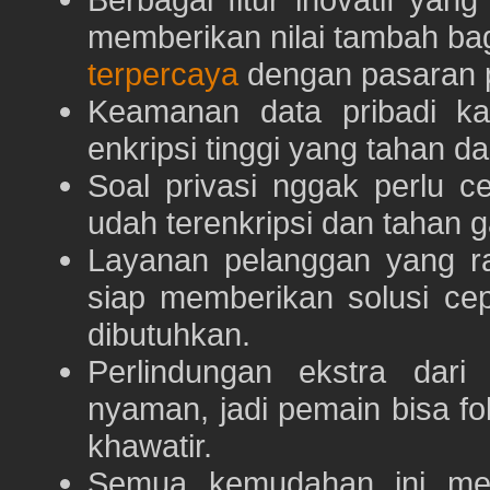
memberikan nilai tambah ba
terpercaya
dengan pasaran p
Keamanan data pribadi k
enkripsi tinggi yang tahan da
Soal privasi nggak perlu 
udah terenkripsi dan tahan g
Layanan pelanggan yang ra
siap memberikan solusi ce
dibutuhkan.
Perlindungan ekstra dar
nyaman, jadi pemain bisa f
khawatir.
Semua kemudahan ini m