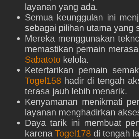
layanan yang ada.
Semua keunggulan ini menj
sebagai pilihan utama yang s
Mereka menggunakan teknolo
memastikan pemain merasa 
Sabatoto
kelola.
Ketertarikan pemain semaki
Togel158
hadir di tengah ak
terasa jauh lebih menarik.
Kenyamanan menikmati pe
layanan menghadirkan akses 
Daya tarik ini membuat pe
karena
Togel178
di tengah l