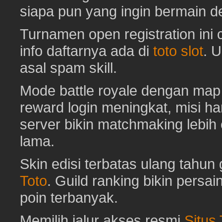
siapa pun yang ingin bermain d
Turnamen open registration ini
info daftarnya ada di
toto slot
. 
asal spam skill.
Mode battle royale dengan map 
reward login meningkat, misi har
server bikin matchmaking lebih
lama.
Skin edisi terbatas ulang tahun 
Toto
. Guild ranking bikin pers
poin terbanyak.
Memilih jalur akses resmi
Situs