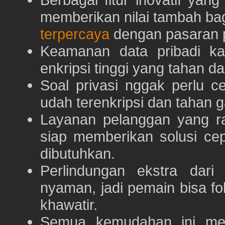
memberikan nilai tambah ba
terpercaya
dengan pasaran p
Keamanan data pribadi k
enkripsi tinggi yang tahan da
Soal privasi nggak perlu 
udah terenkripsi dan tahan g
Layanan pelanggan yang ra
siap memberikan solusi ce
dibutuhkan.
Perlindungan ekstra dar
nyaman, jadi pemain bisa f
khawatir.
Semua kemudahan ini m