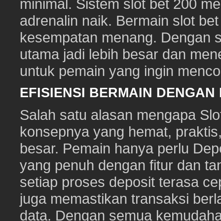
minimal. Sistem slot bet 200 m
adrenalin naik. Bermain slot be
kesempatan menang. Dengan sl
utama jadi lebih besar dan me
untuk pemain yang ingin mencob
EFISIENSI BERMAIN DENGAN
Salah satu alasan mengapa Slot
konsepnya yang hemat, prakti
besar. Pemain hanya perlu Depo
yang penuh dengan fitur dan ta
setiap proses deposit terasa c
juga memastikan transaksi ber
data. Dengan semua kemudahan i