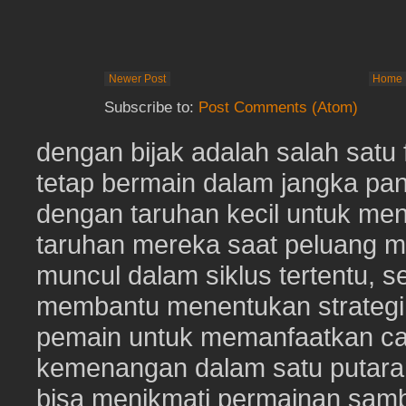
Newer Post
Home
Subscribe to:
Post Comments (Atom)
dengan bijak adalah salah satu
tetap bermain dalam jangka pa
dengan taruhan kecil untuk me
taruhan mereka saat peluang me
muncul dalam siklus tertentu,
membantu menentukan strategi
pemain untuk memanfaatkan ca
kemenangan dalam satu putaran
bisa menikmati permainan sambi