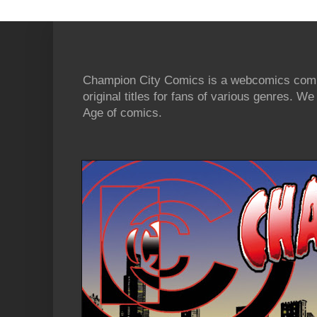
Champion City Comics is a webcomics commu
original titles for fans of various genres. 
Age of comics.