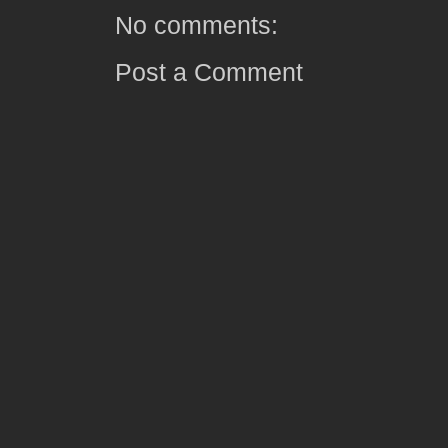
No comments:
Post a Comment