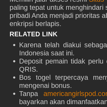
paling tepat untuk menghindar
pribadi Anda menjadi prioritas 
enkripsi berlapis.
RELATED LINK
Karena telah diakui sebaga
Indonesia saat ini.
Deposit pemain tidak perlu
QRIS.
Bos togel terpercaya men
mengenai bonus.
Tanpa
americangirlspod.c
bayarkan akan dimanfaatkan