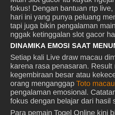
fokus! Dengan bantuan rtp live
hari ini yang punya peluang me
tapi juga bikin pengalaman mai
nggak ketinggalan slot gacor hari
DINAMIKA EMOSI SAAT MEN
Setiap kali Live draw macau di
karena rasa penasaran. Resu
kegembiraan besar atau kekec
orang menganggap
Toto macau
pengalaman emosional. Catat
fokus dengan belajar dari hasil
Para pemain Togel Online kini 