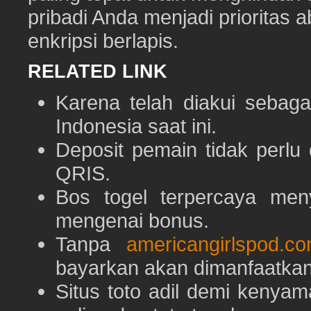
pribadi Anda menjadi prioritas 
enkripsi berlapis.
RELATED LINK
Karena telah diakui sebaga
Indonesia saat ini.
Deposit pemain tidak perlu
QRIS.
Bos togel terpercaya men
mengenai bonus.
Tanpa
americangirlspod.c
bayarkan akan dimanfaatkan
Situs toto adil demi keny