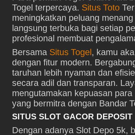
Togel terpercaya.
Situs Toto
Ter
meningkatkan peluang menang To
langsung terbuka bagi setiap p
profesional membuat pengalam
Bersama
Situs Togel
, kamu ak
dengan fitur modern. Bergabun
taruhan lebih nyaman dan efisie
secara adil dan transparan. Lay
mengutamakan kepuasan para pe
yang bermitra dengan Bandar 
SITUS SLOT GACOR DEPOSI
Dengan adanya Slot Depo 5k, ber