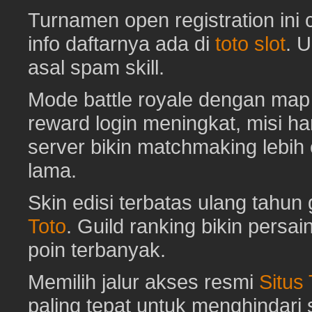
Turnamen open registration ini
info daftarnya ada di
toto slot
. 
asal spam skill.
Mode battle royale dengan map 
reward login meningkat, misi har
server bikin matchmaking lebih
lama.
Skin edisi terbatas ulang tahun 
Toto
. Guild ranking bikin pers
poin terbanyak.
Memilih jalur akses resmi
Situs
paling tepat untuk menghindar