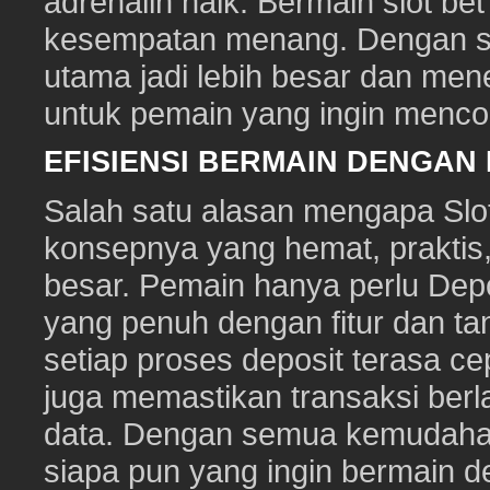
adrenalin naik. Bermain slot be
kesempatan menang. Dengan sl
utama jadi lebih besar dan me
untuk pemain yang ingin mencob
EFISIENSI BERMAIN DENGAN
Salah satu alasan mengapa Slot
konsepnya yang hemat, prakti
besar. Pemain hanya perlu Depo
yang penuh dengan fitur dan ta
setiap proses deposit terasa c
juga memastikan transaksi ber
data. Dengan semua kemudahan i
siapa pun yang ingin bermain d