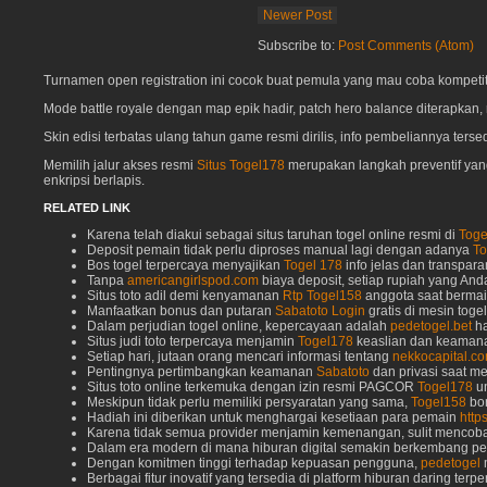
Newer Post
Subscribe to:
Post Comments (Atom)
Turnamen open registration ini cocok buat pemula yang mau coba kompetitif
Mode battle royale dengan map epik hadir, patch hero balance diterapkan, r
Skin edisi terbatas ulang tahun game resmi dirilis, info pembeliannya terse
Memilih jalur akses resmi
Situs Togel178
merupakan langkah preventif yang
enkripsi berlapis.
RELATED LINK
Karena telah diakui sebagai situs taruhan togel online resmi di
Toge
Deposit pemain tidak perlu diproses manual lagi dengan adanya
To
Bos togel terpercaya menyajikan
Togel 178
info jelas dan transpar
Tanpa
americangirlspod.com
biaya deposit, setiap rupiah yang An
Situs toto adil demi kenyamanan
Rtp Togel158
anggota saat bermain
Manfaatkan bonus dan putaran
Sabatoto Login
gratis di mesin tog
Dalam perjudian togel online, kepercayaan adalah
pedetogel.bet
ha
Situs judi toto terpercaya menjamin
Togel178
keaslian dan keamana
Setiap hari, jutaan orang mencari informasi tentang
nekkocapital.c
Pentingnya pertimbangkan keamanan
Sabatoto
dan privasi saat mem
Situs toto online terkemuka dengan izin resmi PAGCOR
Togel178
un
Meskipun tidak perlu memiliki persyaratan yang sama,
Togel158
bon
Hadiah ini diberikan untuk menghargai kesetiaan para pemain
http
Karena tidak semua provider menjamin kemenangan, sulit mencob
Dalam era modern di mana hiburan digital semakin berkembang pe
Dengan komitmen tinggi terhadap kepuasan pengguna,
pedetogel
Berbagai fitur inovatif yang tersedia di platform hiburan daring t