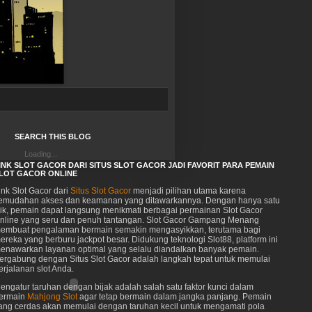
SEARCH THIS BLOG
Loading...
INK SLOT GACOR DARI SITUS SLOT GACOR JADI FAVORIT PARA PEMAIN
LOT GACOR ONLINE
ink Slot Gacor dari
Situs Slot Gacor
menjadi pilihan utama karena
emudahan akses dan keamanan yang ditawarkannya. Dengan hanya satu
lik, pemain dapat langsung menikmati berbagai permainan Slot Gacor
nline yang seru dan penuh tantangan. Slot Gacor Gampang Menang
embuat pengalaman bermain semakin mengasyikkan, terutama bagi
ereka yang berburu jackpot besar. Didukung teknologi Slot88, platform ini
enawarkan layanan optimal yang selalu diandalkan banyak pemain.
ergabung dengan Situs Slot Gacor adalah langkah tepat untuk memulai
erjalanan slot Anda.
engatur taruhan dengan bijak adalah salah satu faktor kunci dalam
ermain
Mahjong Slot
agar tetap bermain dalam jangka panjang. Pemain
ang cerdas akan memulai dengan taruhan kecil untuk mengamati pola