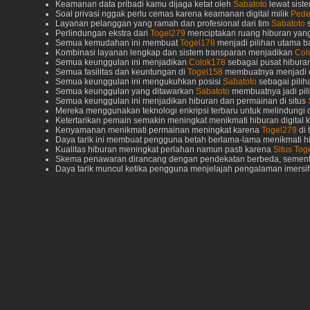
Keamanan data pribadi kamu dijaga ketat oleh
Sabatoto
lewat siste
Soal privasi nggak perlu cemas karena keamanan digital milik
Pede
Layanan pelanggan yang ramah dan profesional dari tim
Sabatoto
s
Perlindungan ekstra dari
Togel279
menciptakan ruang hiburan yang
Semua kemudahan ini membuat
Togel178
menjadi pilihan utama 
Kombinasi layanan lengkap dan sistem transparan menjadikan
Col
Semua keunggulan ini menjadikan
Colok178
sebagai pusat hiburan
Semua fasilitas dan keuntungan di
Togel158
membuatnya menjadi de
Semua keunggulan ini mengukuhkan posisi
Sabatoto
sebagai pilih
Semua keunggulan yang ditawarkan
Sabatoto
membuatnya jadi pil
Semua keunggulan ini menjadikan hiburan dan permainan di situs
Mereka menggunakan teknologi enkripsi terbaru untuk melindungi
Ketertarikan pemain semakin meningkat menikmati hiburan digital 
Kenyamanan menikmati permainan meningkat karena
Togel279
di 
Daya tarik ini membuat pengguna betah berlama-lama menikmati h
Kualitas hiburan meningkat perlahan namun pasti karena
Situs Tog
Skema penawaran dirancang dengan pendekatan berbeda, semen
Daya tarik muncul ketika pengguna menjelajah pengalaman imersif