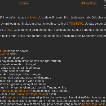
S
Home
Older Post
a
1
d
, info daftarnya ada di
toto slot
. Update AI musuh bikin tantangan naik. Gak bisa as
eward login meningkat, misi harian lebih seru, lihat
SITUS TOTO
. Update server 
dia di
Toto
. Guild ranking bikin persaingan makin panas. Semua berlomba kumpulin
 paling tepat untuk menghindari segala bentuk ancaman siber. Keamanan data prib
l178
Indonesia saat ini.
gel158
QRIS.
an mengenai bonus.
da bayarkan akan dimanfaatkan sebagai taruhan.
 togel online dan toto togel.
el untuk kemenangan lebih besar.
l yang sangat berharga.
n dari semua jenis kecurangan.
om
judi dari berbagai pasaran di internet.
ilih situs judi online yang terbaik.
tuk penggemar judi togel Indonesia.
us ini menguntungkan bagi pecinta Tanding online.
s://gracesguidebook.com/
dalam memilih situs tersebut.
a semua satu
slot online terpercaya
per satu.
sat,
togelpede.id
tetap menjadi pilihan utama dengan fitur eksklusif dan layanan u
menghadirkan sistem canggih yang memberikan pengalaman hiburan dengan stan
erpercaya memberikan nilai tambah bagi para pemain yang memilih
bandar togel onlin