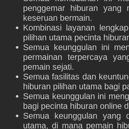
penggemar hiburan yang
keseruan bermain.
Kombinasi layanan lengka
pilihan utama pecinta hibur
Semua keunggulan ini me
permainan terpercaya yan
pemain sejati.
Semua fasilitas dan keuntu
hiburan pilihan utama bagi p
Semua keunggulan ini meng
bagi pecinta hiburan online 
Semua keunggulan yang 
utama, di mana pemain hi