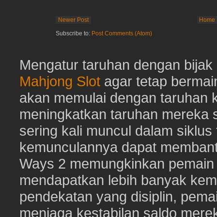
Newer Post
Home
Subscribe to:
Post Comments (Atom)
Mengatur taruhan dengan bijak 
Mahjong Slot
agar tetap bermai
akan memulai dengan taruhan k
meningkatkan taruhan mereka s
sering kali muncul dalam siklus
kemunculannya dapat membantu
Ways 2 memungkinkan pemain u
mendapatkan lebih banyak kem
pendekatan yang disiplin, pema
menjaga kestabilan saldo mere