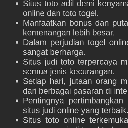
Situs toto adil demi keny
online dan toto togel.
Manfaatkan bonus dan put
kemenangan lebih besar.
Dalam perjudian togel onli
sangat berharga.
Situs judi toto terpercaya
semua jenis kecurangan.
Setiap hari, jutaan orang 
dari berbagai pasaran di inte
Pentingnya pertimbangka
situs judi online yang terbaik
Situs toto online terkem