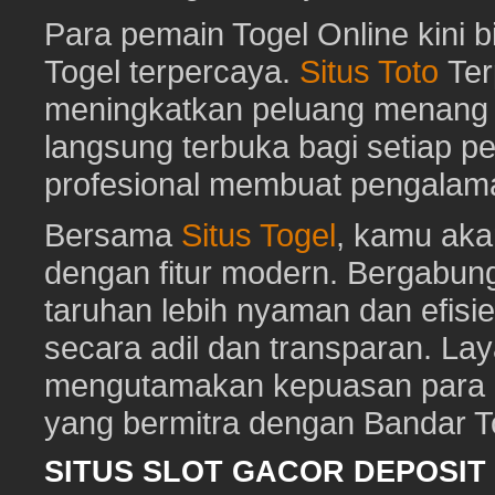
Para pemain Togel Online kini 
Togel terpercaya.
Situs Toto
Ter
meningkatkan peluang menang To
langsung terbuka bagi setiap p
profesional membuat pengalam
Bersama
Situs Togel
, kamu ak
dengan fitur modern. Bergabun
taruhan lebih nyaman dan efisie
secara adil dan transparan. Lay
mengutamakan kepuasan para pe
yang bermitra dengan Bandar 
SITUS SLOT GACOR DEPOSI