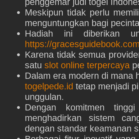
penggemar judi togel Indone
Meskipun tidak perlu memil
menguntungkan bagi pecinta 
Hadiah ini diberikan u
https://gracesguidebook.com
Karena tidak semua provid
satu
slot online terpercaya
pe
Dalam era modern di mana h
togelpede.id
tetap menjadi pi
unggulan.
Dengan komitmen tingg
menghadirkan sistem can
dengan standar keamanan s
Berbagai fitur inovatif yang