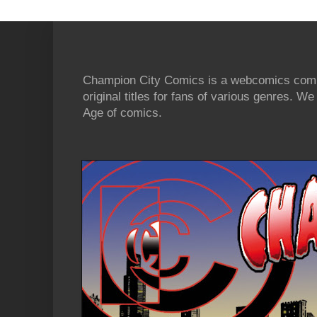
Champion City Comics is a webcomics commu
original titles for fans of various genres. 
Age of comics.