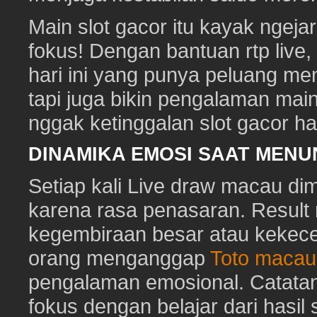
Main slot gacor itu kayak ngeja
fokus! Dengan bantuan rtp live
hari ini yang punya peluang me
tapi juga bikin pengalaman mai
nggak ketinggalan slot gacor hari
DINAMIKA EMOSI SAAT MEN
Setiap kali Live draw macau di
karena rasa penasaran. Resu
kegembiraan besar atau kekec
orang menganggap
Toto macau
pengalaman emosional. Catat
fokus dengan belajar dari hasil