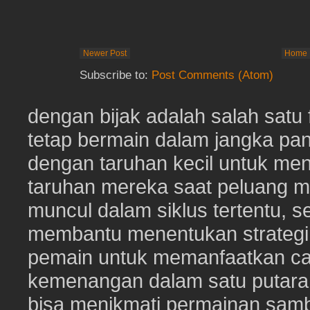
Newer Post
Home
Subscribe to:
Post Comments (Atom)
dengan bijak adalah salah satu
tetap bermain dalam jangka pa
dengan taruhan kecil untuk me
taruhan mereka saat peluang me
muncul dalam siklus tertentu,
membantu menentukan strategi
pemain untuk memanfaatkan ca
kemenangan dalam satu putaran
bisa menikmati permainan sambi