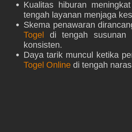
Kualitas hiburan meningka
tengah layanan menjaga kest
Skema penawaran dirancan
Togel
di tengah susunan h
konsisten.
Daya tarik muncul ketika p
Togel Online
di tengah naras