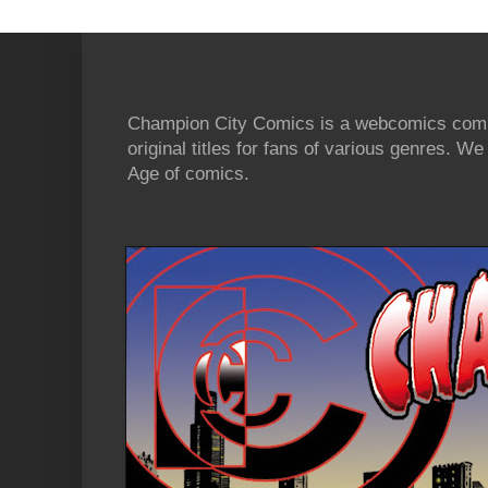
Champion City Comics is a webcomics commu
original titles for fans of various genres. 
Age of comics.