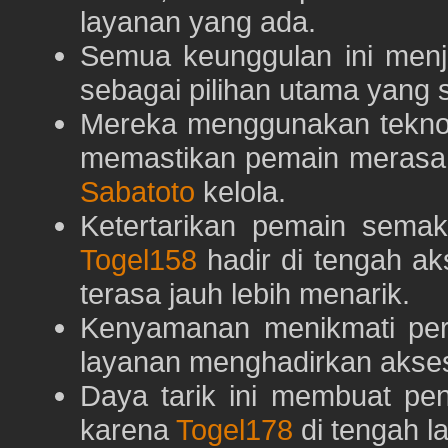
layanan yang ada.
Semua keunggulan ini menj
sebagai pilihan utama yang s
Mereka menggunakan teknolo
memastikan pemain merasa 
Sabatoto
kelola.
Ketertarikan pemain semaki
Togel158
hadir di tengah ak
terasa jauh lebih menarik.
Kenyamanan menikmati pe
layanan menghadirkan akses 
Daya tarik ini membuat pe
karena
Togel178
di tengah l