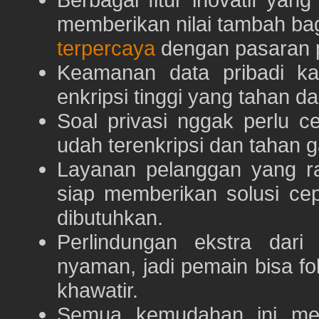
memberikan nilai tambah ba
terpercaya
dengan pasaran p
Keamanan data pribadi k
enkripsi tinggi yang tahan da
Soal privasi nggak perlu 
udah terenkripsi dan tahan g
Layanan pelanggan yang ra
siap memberikan solusi ce
dibutuhkan.
Perlindungan ekstra dar
nyaman, jadi pemain bisa f
khawatir.
Semua kemudahan ini m