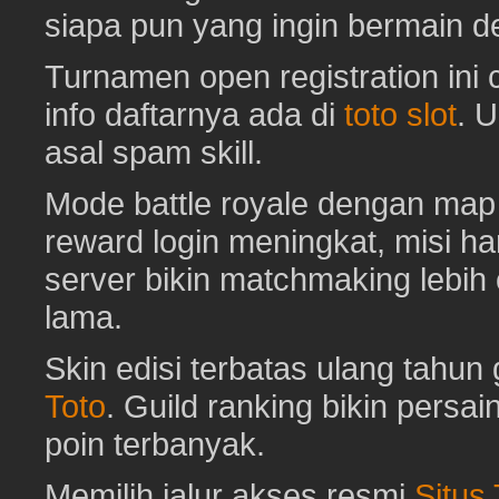
siapa pun yang ingin bermain d
Turnamen open registration ini
info daftarnya ada di
toto slot
. 
asal spam skill.
Mode battle royale dengan map 
reward login meningkat, misi har
server bikin matchmaking lebih
lama.
Skin edisi terbatas ulang tahun 
Toto
. Guild ranking bikin pers
poin terbanyak.
Memilih jalur akses resmi
Situs