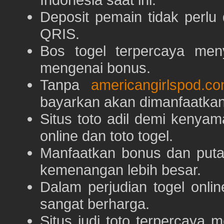
Deposit pemain tidak perlu
QRIS.
Bos togel terpercaya men
mengenai bonus.
Tanpa
americangirlspod.c
bayarkan akan dimanfaatkan
Situs toto adil demi keny
online dan toto togel.
Manfaatkan bonus dan put
kemenangan lebih besar.
Dalam perjudian togel onli
sangat berharga.
Situs judi toto terpercaya