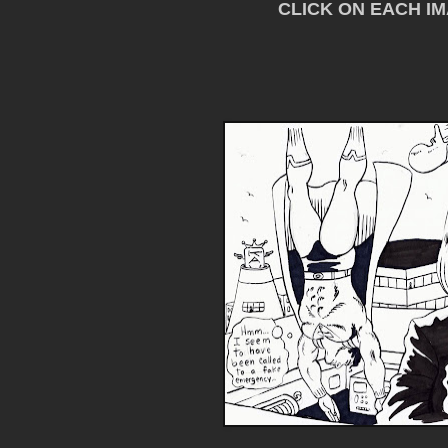
CLICK ON EACH I