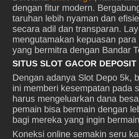
dengan fitur modern. Bergabun
taruhan lebih nyaman dan efisie
secara adil dan transparan. Lay
mengutamakan kepuasan para pe
yang bermitra dengan Bandar 
SITUS SLOT GACOR DEPOSI
Dengan adanya Slot Depo 5k, ber
ini memberi kesempatan pada s
harus mengeluarkan dana besa
pemain bisa bermain dengan leb
bagi mereka yang ingin bermai
Koneksi online semakin seru ka