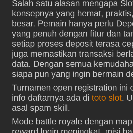
Salah satu alasan mengapa Slot
konsepnya yang hemat, prakti
besar. Pemain hanya perlu Depo
yang penuh dengan fitur dan ta
setiap proses deposit terasa c
juga memastikan transaksi ber
data. Dengan semua kemudahan i
siapa pun yang ingin bermain d
Turnamen open registration ini
info daftarnya ada di
toto slot
. 
asal spam skill.
Mode battle royale dengan map 
reward login meningkat, misi har