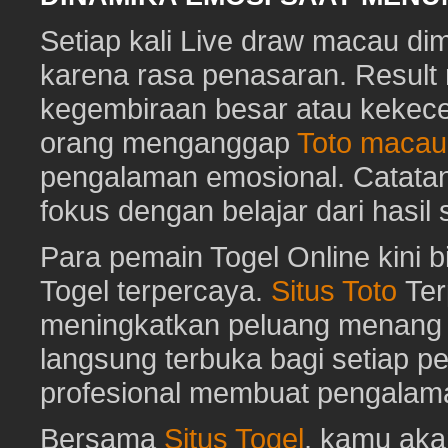
Setiap kali Live draw macau di
karena rasa penasaran. Resu
kegembiraan besar atau kekec
orang menganggap
Toto macau
pengalaman emosional. Catat
fokus dengan belajar dari hasil
Para pemain Togel Online kini 
Togel terpercaya.
Situs Toto
Ter
meningkatkan peluang menang To
langsung terbuka bagi setiap p
profesional membuat pengalam
Bersama
Situs Togel
, kamu ak