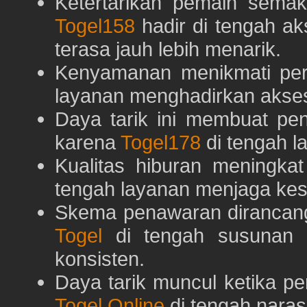
Ketertarikan pemain semaki
Togel158
hadir di tengah ak
terasa jauh lebih menarik.
Kenyamanan menikmati pe
layanan menghadirkan akses 
Daya tarik ini membuat pe
karena
Togel178
di tengah l
Kualitas hiburan meningka
tengah layanan menjaga kest
Skema penawaran dirancan
Togel
di tengah susunan h
konsisten.
Daya tarik muncul ketika p
Togel Online
di tengah naras