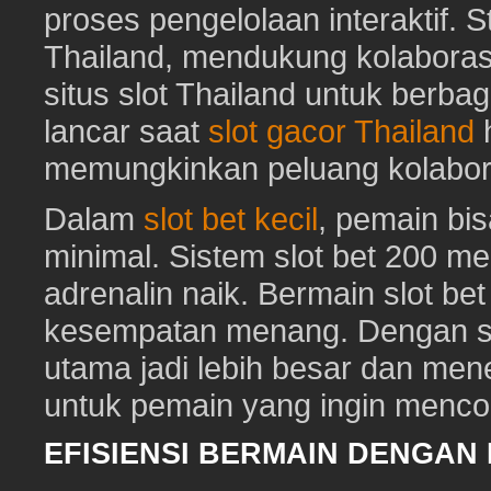
proses pengelolaan interaktif. St
Thailand, mendukung kolaboras
situs slot Thailand untuk berbag
lancar saat
slot gacor Thailand
h
memungkinkan peluang kolabora
Dalam
slot bet kecil
, pemain bi
minimal. Sistem slot bet 200 m
adrenalin naik. Bermain slot be
kesempatan menang. Dengan sl
utama jadi lebih besar dan me
untuk pemain yang ingin mencob
EFISIENSI BERMAIN DENGAN