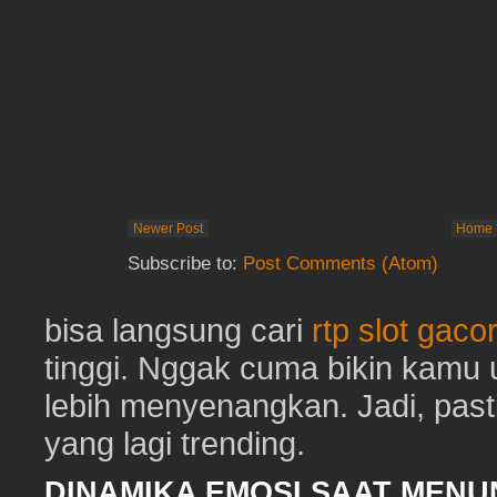
Newer Post
Home
Subscribe to:
Post Comments (Atom)
bisa langsung cari
rtp slot gaco
tinggi. Nggak cuma bikin kamu u
lebih menyenangkan. Jadi, pasti
yang lagi trending.
DINAMIKA EMOSI SAAT MEN