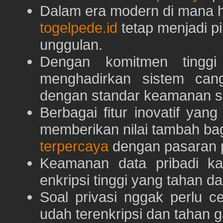
Dalam era modern di mana h
togelpede.id
tetap menjadi pi
unggulan.
Dengan komitmen tingg
menghadirkan sistem can
dengan standar keamanan s
Berbagai fitur inovatif yang
memberikan nilai tambah ba
terpercaya
dengan pasaran p
Keamanan data pribadi k
enkripsi tinggi yang tahan da
Soal privasi nggak perlu 
udah terenkripsi dan tahan g