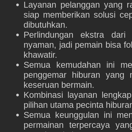
Layanan pelanggan yang ra
siap memberikan solusi ce
dibutuhkan.
Perlindungan ekstra dar
nyaman, jadi pemain bisa f
khawatir.
Semua kemudahan ini m
penggemar hiburan yang
keseruan bermain.
Kombinasi layanan lengka
pilihan utama pecinta hibur
Semua keunggulan ini me
permainan terpercaya yan