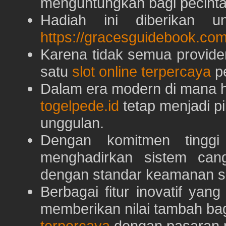
menguntungkan bagi pecinta 
Hadiah ini diberikan u
https://gracesguidebook.com
Karena tidak semua provid
satu
slot online terpercaya
pe
Dalam era modern di mana h
togelpede.id
tetap menjadi pi
unggulan.
Dengan komitmen tingg
menghadirkan sistem can
dengan standar keamanan s
Berbagai fitur inovatif yang
memberikan nilai tambah ba
terpercaya
dengan pasaran p