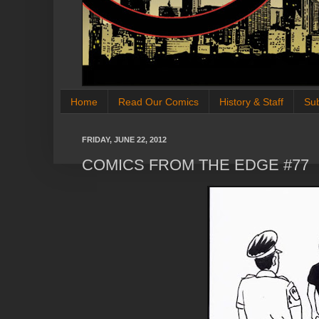
Home
Read Our Comics
History & Staff
Su
FRIDAY, JUNE 22, 2012
COMICS FROM THE EDGE #77