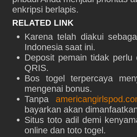
enkripsi berlapis.
RELATED LINK
Karena telah diakui sebaga
Indonesia saat ini.
Deposit pemain tidak perlu
QRIS.
Bos togel terpercaya men
mengenai bonus.
Tanpa
americangirlspod.c
bayarkan akan dimanfaatkan
Situs toto adil demi keny
online dan toto togel.