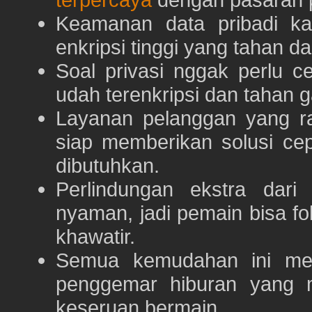
Keamanan data pribadi k
enkripsi tinggi yang tahan da
Soal privasi nggak perlu 
udah terenkripsi dan tahan g
Layanan pelanggan yang ra
siap memberikan solusi ce
dibutuhkan.
Perlindungan ekstra dar
nyaman, jadi pemain bisa f
khawatir.
Semua kemudahan ini m
penggemar hiburan yang
keseruan bermain.