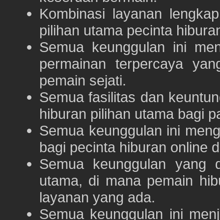
Kombinasi layanan lengka
pilihan utama pecinta hibur
Semua keunggulan ini me
permainan terpercaya yan
pemain sejati.
Semua fasilitas dan keuntu
hiburan pilihan utama bagi p
Semua keunggulan ini meng
bagi pecinta hiburan online 
Semua keunggulan yang 
utama, di mana pemain hi
layanan yang ada.
Semua keunggulan ini menj