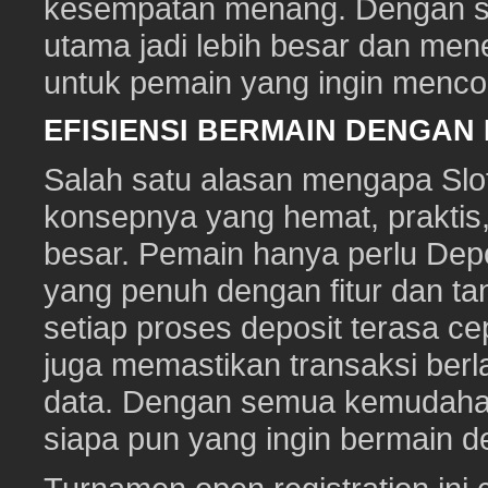
kesempatan menang. Dengan sl
utama jadi lebih besar dan me
untuk pemain yang ingin mencob
EFISIENSI BERMAIN DENGAN
Salah satu alasan mengapa Slot
konsepnya yang hemat, prakti
besar. Pemain hanya perlu Depo
yang penuh dengan fitur dan ta
setiap proses deposit terasa c
juga memastikan transaksi ber
data. Dengan semua kemudahan i
siapa pun yang ingin bermain d