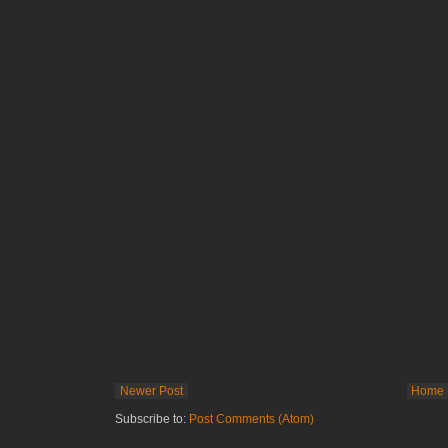
Newer Post
Home
Subscribe to:
Post Comments (Atom)