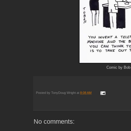
Comic by Bob
Posted by
TonyDoug Wright
at
8:08 AM
No comments: