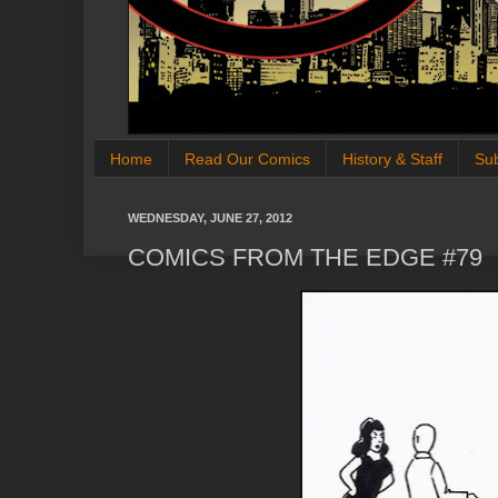
Home
Read Our Comics
History & Staff
Su
WEDNESDAY, JUNE 27, 2012
COMICS FROM THE EDGE #79