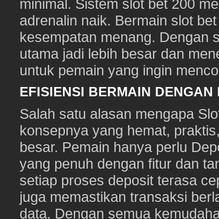
minimal. Sistem slot bet 200 m
adrenalin naik. Bermain slot be
kesempatan menang. Dengan sl
utama jadi lebih besar dan me
untuk pemain yang ingin mencob
EFISIENSI BERMAIN DENGAN
Salah satu alasan mengapa Slot
konsepnya yang hemat, prakti
besar. Pemain hanya perlu Depo
yang penuh dengan fitur dan ta
setiap proses deposit terasa c
juga memastikan transaksi ber
data. Dengan semua kemudahan i