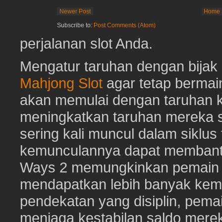
Newer Post
Home
Subscribe to:
Post Comments (Atom)
perjalanan slot Anda.
Mengatur taruhan dengan bijak 
Mahjong Slot
agar tetap bermai
akan memulai dengan taruhan k
meningkatkan taruhan mereka s
sering kali muncul dalam siklus
kemunculannya dapat membantu
Ways 2 memungkinkan pemain u
mendapatkan lebih banyak kem
pendekatan yang disiplin, pema
menjaga kestabilan saldo mere