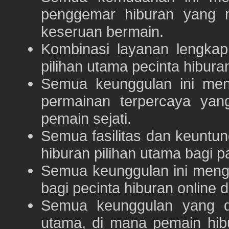
penggemar hiburan yang
keseruan bermain.
Kombinasi layanan lengka
pilihan utama pecinta hibur
Semua keunggulan ini me
permainan terpercaya yan
pemain sejati.
Semua fasilitas dan keuntu
hiburan pilihan utama bagi p
Semua keunggulan ini meng
bagi pecinta hiburan online 
Semua keunggulan yang 
utama, di mana pemain hi