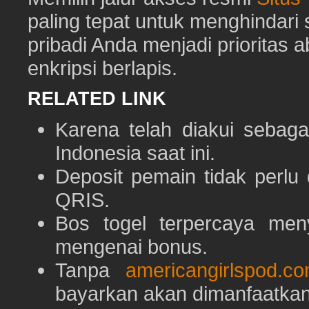
paling tepat untuk menghindar
pribadi Anda menjadi prioritas 
enkripsi berlapis.
RELATED LINK
Karena telah diakui sebaga
Indonesia saat ini.
Deposit pemain tidak perlu
QRIS.
Bos togel terpercaya men
mengenai bonus.
Tanpa
americangirlspod.c
bayarkan akan dimanfaatkan