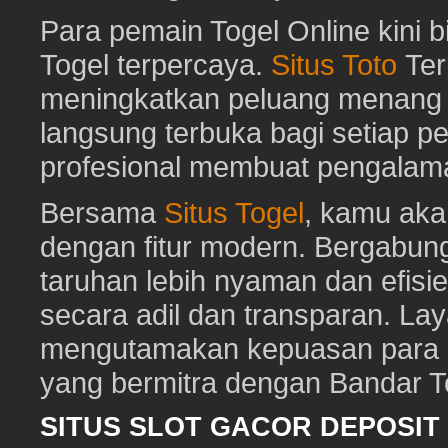
Para pemain Togel Online kini 
Togel terpercaya.
Situs Toto
Ter
meningkatkan peluang menang To
langsung terbuka bagi setiap p
profesional membuat pengalam
Bersama
Situs Togel
, kamu ak
dengan fitur modern. Bergabun
taruhan lebih nyaman dan efisie
secara adil dan transparan. Lay
mengutamakan kepuasan para pe
yang bermitra dengan Bandar 
SITUS SLOT GACOR DEPOSI