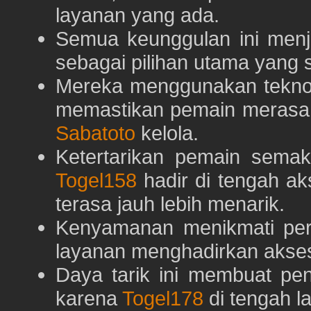
layanan yang ada.
Semua keunggulan ini menj
sebagai pilihan utama yang s
Mereka menggunakan teknolo
memastikan pemain merasa 
Sabatoto
kelola.
Ketertarikan pemain semaki
Togel158
hadir di tengah ak
terasa jauh lebih menarik.
Kenyamanan menikmati pe
layanan menghadirkan akses 
Daya tarik ini membuat pe
karena
Togel178
di tengah l