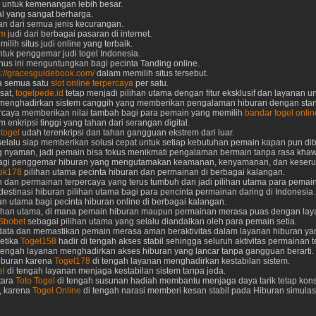
el untuk kemenangan lebih besar.
l yang sangat berharga.
n dari semua jenis kecurangan.
om
judi dari berbagai pasaran di internet.
ilih situs judi online yang terbaik.
tuk penggemar judi togel Indonesia.
us ini menguntungkan bagi pecinta Tanding online.
s://gracesguidebook.com/
dalam memilih situs tersebut.
a semua satu
slot online terpercaya
per satu.
sat,
togelpede.id
tetap menjadi pilihan utama dengan fitur eksklusif dan layanan u
menghadirkan sistem canggih yang memberikan pengalaman hiburan dengan stan
erpercaya memberikan nilai tambah bagi para pemain yang memilih
bandar togel onlin
m enkripsi tinggi yang tahan dari serangan digital.
togel
udah terenkripsi dan tahan gangguan ekstrem dari luar.
elalu siap memberikan solusi cepat untuk setiap kebutuhan pemain kapan pun di
 nyaman, jadi pemain bisa fokus menikmati pengalaman bermain tanpa rasa khawa
bagi penggemar hiburan yang mengutamakan keamanan, kenyamanan, dan keseru
ok178
pilihan utama pecinta hiburan dan permainan di berbagai kalangan.
 dan permainan terpercaya yang terus tumbuh dan jadi pilihan utama para pemain 
stinasi hiburan pilihan utama bagi para pencinta permainan daring di Indonesia.
an utama bagi pecinta hiburan online di berbagai kalangan.
ihan utama, di mana pemain hiburan maupun permainan merasa puas dengan lay
Sbobet
sebagai pilihan utama yang selalu diandalkan oleh para pemain setia.
 data dan memastikan pemain merasa aman beraktivitas dalam layanan hiburan y
ketika
Togel158
hadir di tengah akses stabil sehingga seluruh aktivitas permainan t
tengah layanan menghadirkan akses hiburan yang lancar tanpa gangguan berarti.
iburan karena
Togel178
di tengah layanan menghadirkan kestabilan sistem.
el
di tengah layanan menjaga kestabilan sistem tanpa jeda.
tara
Toto Togel
di tengah susunan hadiah membantu menjaga daya tarik tetap kons
, karena
Togel Online
di tengah narasi memberi kesan stabil pada Hiburan simulas