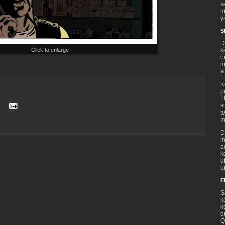
s
m
y
S
D
Click to enlarge
k
o
m
s
K
p
T
s
t
m
D
m
a
k
u
u
E
S
k
k
d
Q