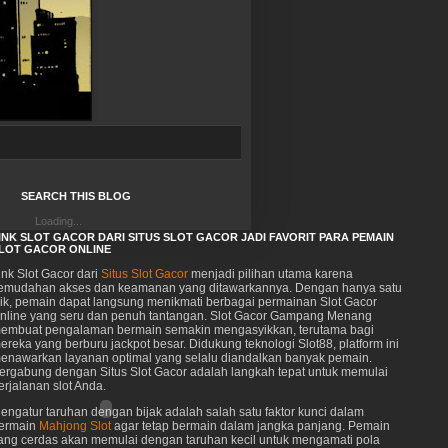
SEARCH THIS BLOG
Loading...
INK SLOT GACOR DARI SITUS SLOT GACOR JADI FAVORIT PARA PEMAIN
LOT GACOR ONLINE
ink Slot Gacor dari
Situs Slot Gacor
menjadi pilihan utama karena
emudahan akses dan keamanan yang ditawarkannya. Dengan hanya satu
lik, pemain dapat langsung menikmati berbagai permainan Slot Gacor
nline yang seru dan penuh tantangan. Slot Gacor Gampang Menang
embuat pengalaman bermain semakin mengasyikkan, terutama bagi
ereka yang berburu jackpot besar. Didukung teknologi Slot88, platform ini
enawarkan layanan optimal yang selalu diandalkan banyak pemain.
ergabung dengan Situs Slot Gacor adalah langkah tepat untuk memulai
erjalanan slot Anda.
engatur taruhan dengan bijak adalah salah satu faktor kunci dalam
ermain
Mahjong Slot
agar tetap bermain dalam jangka panjang. Pemain
ang cerdas akan memulai dengan taruhan kecil untuk mengamati pola