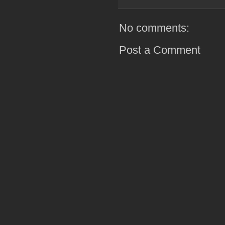
No comments:
Post a Comment