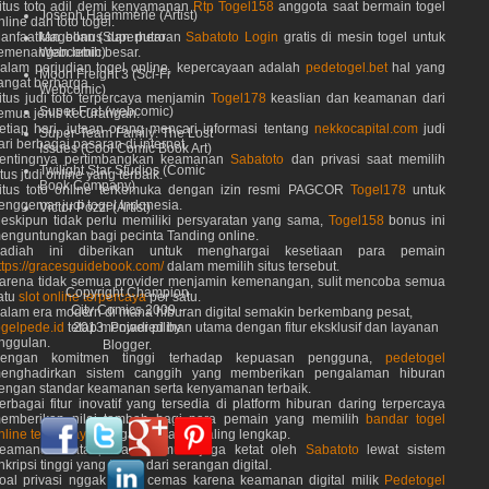
itus toto adil demi kenyamanan
Rtp Togel158
anggota saat bermain togel
Joseph Haemmerle (Artist)
nline dan toto togel.
anfaatkan bonus dan putaran
Magellan (Superhero
Sabatoto Login
gratis di mesin togel untuk
emenangan lebih besar.
Webcomic)
alam perjudian togel online, kepercayaan adalah
pedetogel.bet
hal yang
Moon Freight 3 (Sci-Fi
angat berharga.
Webcomic)
itus judi toto terpercaya menjamin
Togel178
keaslian dan keamanan dari
Super Frat (webcomic)
emua jenis kecurangan.
etiap hari, jutaan orang mencari informasi tentang
nekkocapital.com
judi
Super-Team Family: The Lost
ari berbagai pasaran di internet.
Issues (Cool Comic Book Art)
entingnya pertimbangkan keamanan
Sabatoto
dan privasi saat memilih
Twilight Star Studios (Comic
itus judi online yang terbaik.
Book Company)
itus toto online terkemuka dengan izin resmi PAGCOR
Togel178
untuk
enggemar judi togel Indonesia.
Victor Pozzi (Artist)
eskipun tidak perlu memiliki persyaratan yang sama,
Togel158
bonus ini
enguntungkan bagi pecinta Tanding online.
adiah ini diberikan untuk menghargai kesetiaan para pemain
ttps://gracesguidebook.com/
dalam memilih situs tersebut.
arena tidak semua provider menjamin kemenangan, sulit mencoba semua
Copyright Champion
atu
slot online terpercaya
per satu.
City Comics 2009 -
alam era modern di mana hiburan digital semakin berkembang pesat,
ogelpede.id
tetap menjadi pilihan utama dengan fitur eksklusif dan layanan
2013. Powered by
nggulan.
Blogger.
engan komitmen tinggi terhadap kepuasan pengguna,
pedetogel
enghadirkan sistem canggih yang memberikan pengalaman hiburan
engan standar keamanan serta kenyamanan terbaik.
erbagai fitur inovatif yang tersedia di platform hiburan daring terpercaya
emberikan nilai tambah bagi para pemain yang memilih
bandar togel
nline terpercaya
dengan pasaran paling lengkap.
eamanan data pribadi kamu dijaga ketat oleh
Sabatoto
lewat sistem
nkripsi tinggi yang tahan dari serangan digital.
oal privasi nggak perlu cemas karena keamanan digital milik
Pedetogel