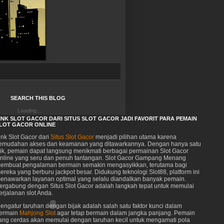
SEARCH THIS BLOG
Loading...
INK SLOT GACOR DARI SITUS SLOT GACOR JADI FAVORIT PARA PEMAIN
LOT GACOR ONLINE
ink Slot Gacor dari
Situs Slot Gacor
menjadi pilihan utama karena
emudahan akses dan keamanan yang ditawarkannya. Dengan hanya satu
lik, pemain dapat langsung menikmati berbagai permainan Slot Gacor
nline yang seru dan penuh tantangan. Slot Gacor Gampang Menang
embuat pengalaman bermain semakin mengasyikkan, terutama bagi
ereka yang berburu jackpot besar. Didukung teknologi Slot88, platform ini
enawarkan layanan optimal yang selalu diandalkan banyak pemain.
ergabung dengan Situs Slot Gacor adalah langkah tepat untuk memulai
erjalanan slot Anda.
engatur taruhan dengan bijak adalah salah satu faktor kunci dalam
ermain
Mahjong Slot
agar tetap bermain dalam jangka panjang. Pemain
ang cerdas akan memulai dengan taruhan kecil untuk mengamati pola