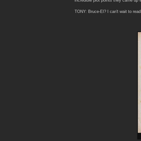
incredible plot points they came up w
TONY: Bruce-El? I can't wait to read