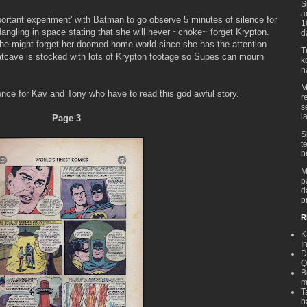
S
a
rtant experiment' with Batman to go observe 5 minutes of silence for
1
ngling in space stating that she will never ~choke~ forget Krypton.
d
she might forget her doomed home world since she has the attention
T
atcave is stocked with lots of Krypton footage so Supes can mourn
k
n
M
lence for Kav and Tony who have to read this god awful story.
r
s
l
Page 3
S
t
b
M
p
d
p
R
K
I
D
Q
B
m
T
b