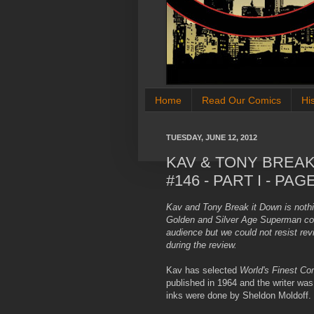
Home
Read Our Comics
His
TUESDAY, JUNE 12, 2012
KAV & TONY BREAK
#146 - PART I - PAG
Kav and Tony Break it Down is noth
Golden and Silver Age Superman com
audience but we could not resist re
during the review.
Kav has selected
World's Finest Co
published in 1964 and the writer w
inks were done by Sheldon Moldoff.