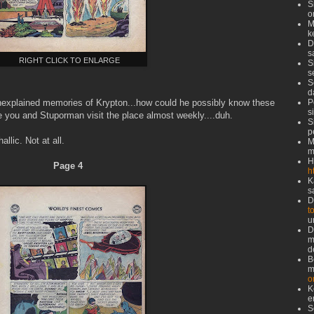
S
o
M
k
D
s
RIGHT CLICK TO ENLARGE
S
s
S
d
explained memories of Krypton...how could he possibly know these
P
s
 you and Stuporman visit the place almost weekly....duh.
S
p
llic. Not at all.
M
m
H
Page 4
h
K
s
D
t
u
D
m
d
B
m
o
K
e
S