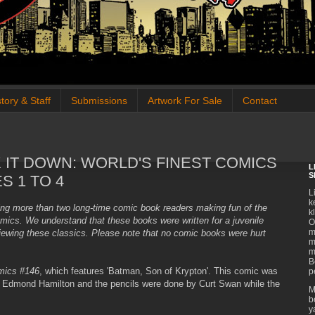
tory & Staff
Submissions
Artwork For Sale
Contact
 IT DOWN: WORLD'S FINEST COMICS
L
S
ES 1 TO 4
L
k
ing more than two long-time comic book readers making fun of the
k
ics. We understand that these books were written for a juvenile
O
m
viewing these classics. Please note that no comic books were hurt
m
m
B
mics #146
, which features 'Batman, Son of Krypton'. This comic was
p
as Edmond Hamilton and the pencils were done by Curt Swan while the
M
b
y