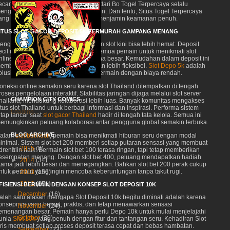
ecara adil dan transparan. Layanan dari Bo Togel Terpercaya selalu
engutamakan kepuasan para pemain. Dan tentu, Situs Togel Terpercaya
ang bermitra dengan Bandar Togel menjamin keamanan penuh.
ITUS SLOT GACOR DEPOSIT 5K TERMURAH GAMPANG MENANG
engan adanya Slot Depo 5k, bermain slot kini bisa lebih hemat. Deposit
ecil ini memberi kesempatan pada semua pemain untuk menikmati slot
nline tanpa harus mengeluarkan dana besar. Kemudahan dalam deposit ini
embuat pemain bisa bermain dengan lebih fleksibel.
Slot Depo 5k
adalah
olusi ideal bagi mereka yang ingin bermain dengan biaya rendah.
oneksi online semakin seru karena slot Thailand ditempatkan di tengah
roses pengelolaan interaktif. Stabilitas jaringan dijaga melalui slot server
CHAMPION CITY COMICS
hailand, mendukung kolaborasi lebih luas. Banyak komunitas mengakses
itus slot Thailand untuk berbagi informasi dan inspirasi. Performa sistem
Loading...
etap lancar saat
slot gacor Thailand
hadir di tengah tata kelola. Semua ini
emungkinkan peluang kolaborasi antar pengguna global semakin terbuka.
BLOG ARCHIVE
alam
slot bet kecil
, pemain bisa menikmati hiburan seru dengan modal
inimal. Sistem slot bet 200 memberi setiap putaran sensasi yang membuat
►
2015
(8)
drenalin naik. Bermain slot bet 100 terasa ringan, tapi tetap memberikan
esempatan menang. Dengan slot bet 400, peluang mendapatkan hadiah
►
2014
(34)
tama jadi lebih besar dan menegangkan. Bahkan slot bet 200 perak cukup
ntuk pemain yang ingin mencoba keberuntungan tanpa takut rugi.
►
2013
(156)
▼
2012
(371)
FISIENSI BERMAIN DENGAN KONSEP SLOT DEPOSIT 10K
December
(16)
alah satu alasan mengapa Slot Deposit 10k begitu diminati adalah karena
onsepnya yang hemat, praktis, dan tetap menawarkan sensasi
November
(24)
emenangan besar. Pemain hanya perlu Depo 10k untuk mulai menjelajahi
October
(30)
unia
Slot 10k
yang penuh dengan fitur dan tantangan seru. Kehadiran Slot
ris membuat setiap proses deposit terasa cepat dan bebas hambatan.
September
(23)