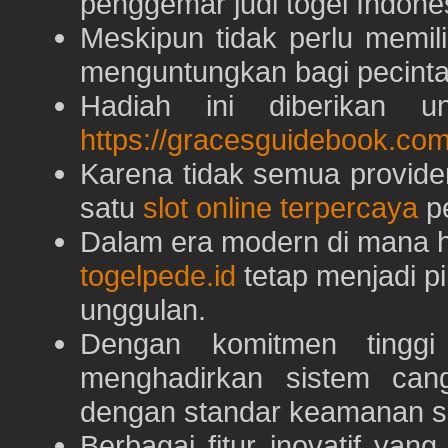
penggemar judi togel Indone
Meskipun tidak perlu memil
menguntungkan bagi pecinta 
Hadiah ini diberikan u
https://gracesguidebook.com
Karena tidak semua provid
satu
slot online terpercaya
pe
Dalam era modern di mana h
togelpede.id
tetap menjadi pi
unggulan.
Dengan komitmen tingg
menghadirkan sistem can
dengan standar keamanan s
Berbagai fitur inovatif yang