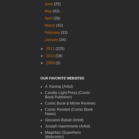
June
(25)
May
(42)
April
(39)
March
(43)
February
(33)
January
(34)
►
2011
(225)
►
2010
(18)
►
2009
(3)
OUR FAVORITE WEBSITES
A. Kaviraj (Artist)
Candle Light Press (Comic
Book Publisher)
Comic Book & Movie Reviews
Comic Related (Comic Book
News)
Giovanni Ballati (Artist)
Joseph Haemmerle (Artist)
Magellan (Superhero
Webcomic)