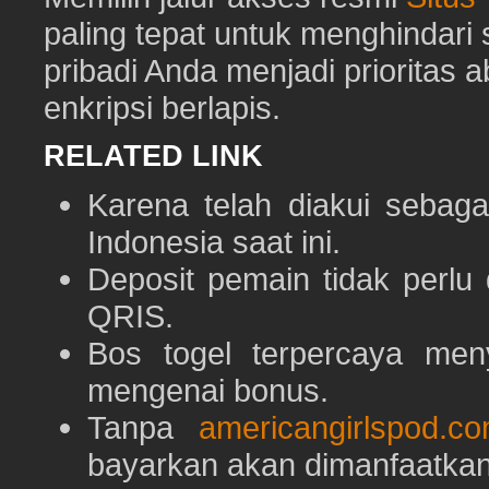
paling tepat untuk menghindar
pribadi Anda menjadi prioritas 
enkripsi berlapis.
RELATED LINK
Karena telah diakui sebaga
Indonesia saat ini.
Deposit pemain tidak perlu
QRIS.
Bos togel terpercaya men
mengenai bonus.
Tanpa
americangirlspod.c
bayarkan akan dimanfaatkan