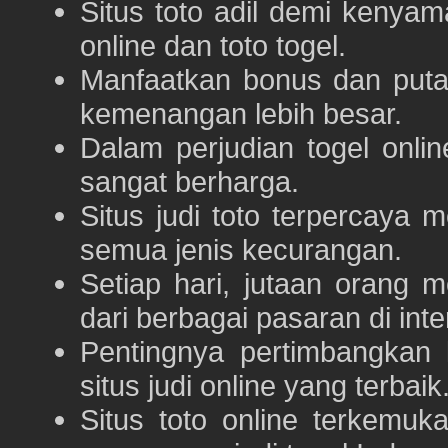
Situs toto adil demi keny
online dan toto togel.
Manfaatkan bonus dan put
kemenangan lebih besar.
Dalam perjudian togel onli
sangat berharga.
Situs judi toto terpercaya
semua jenis kecurangan.
Setiap hari, jutaan orang 
dari berbagai pasaran di inte
Pentingnya pertimbangka
situs judi online yang terbaik
Situs toto online terkem