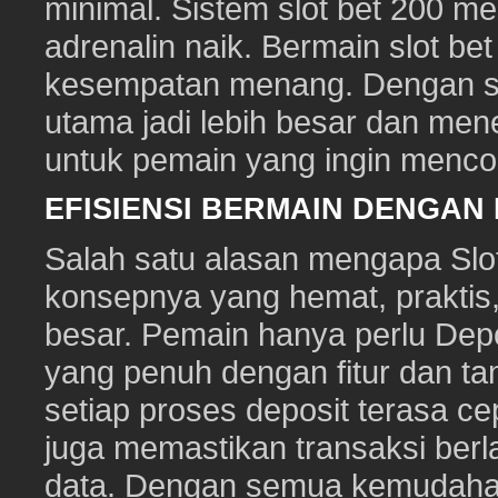
minimal. Sistem slot bet 200 m
adrenalin naik. Bermain slot be
kesempatan menang. Dengan sl
utama jadi lebih besar dan me
untuk pemain yang ingin mencob
EFISIENSI BERMAIN DENGAN
Salah satu alasan mengapa Slot
konsepnya yang hemat, prakti
besar. Pemain hanya perlu Depo
yang penuh dengan fitur dan ta
setiap proses deposit terasa c
juga memastikan transaksi ber
data. Dengan semua kemudahan i