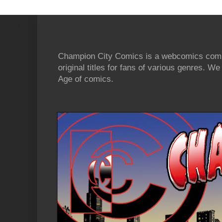
Champion City Comics is a webcomics commu
original titles for fans of various genres. 
Age of comics.