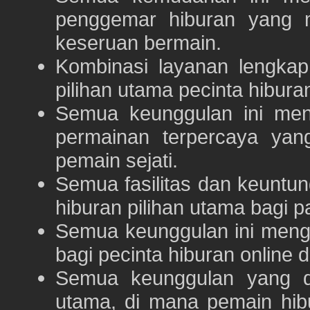
penggemar hiburan yang
keseruan bermain.
Kombinasi layanan lengka
pilihan utama pecinta hibur
Semua keunggulan ini me
permainan terpercaya yan
pemain sejati.
Semua fasilitas dan keuntu
hiburan pilihan utama bagi p
Semua keunggulan ini meng
bagi pecinta hiburan online 
Semua keunggulan yang 
utama, di mana pemain hi