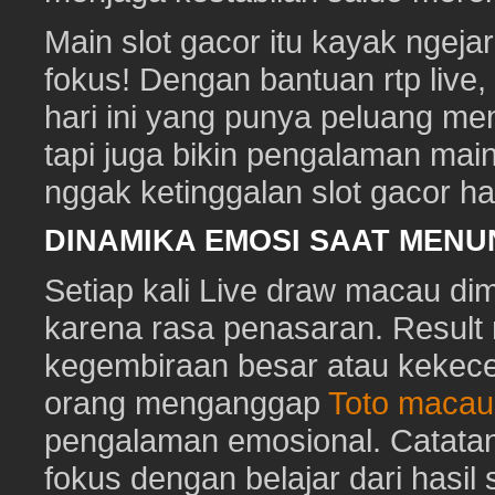
Main slot gacor itu kayak ngeja
fokus! Dengan bantuan rtp live
hari ini yang punya peluang me
tapi juga bikin pengalaman mai
nggak ketinggalan slot gacor hari
DINAMIKA EMOSI SAAT MEN
Setiap kali Live draw macau di
karena rasa penasaran. Resu
kegembiraan besar atau kekec
orang menganggap
Toto macau
pengalaman emosional. Catat
fokus dengan belajar dari hasil