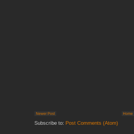
Newer Post
Home
Subscribe to:
Post Comments (Atom)