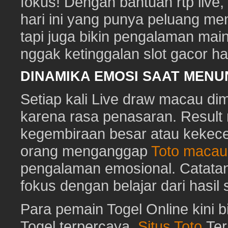
fokus! Dengan bantuan rtp live
hari ini yang punya peluang me
tapi juga bikin pengalaman mai
nggak ketinggalan slot gacor hari
DINAMIKA EMOSI SAAT MEN
Setiap kali Live draw macau di
karena rasa penasaran. Resu
kegembiraan besar atau kekec
orang menganggap
Toto macau
pengalaman emosional. Catat
fokus dengan belajar dari hasil
Para pemain Togel Online kini 
Togel terpercaya.
Situs Toto
Ter