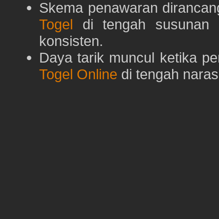
Skema penawaran dirancan
Togel
di tengah susunan h
konsisten.
Daya tarik muncul ketika p
Togel Online
di tengah naras