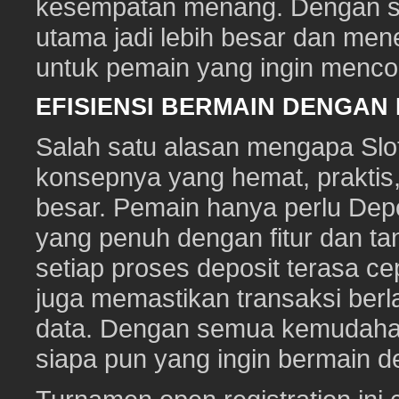
kesempatan menang. Dengan sl
utama jadi lebih besar dan me
untuk pemain yang ingin mencob
EFISIENSI BERMAIN DENGAN
Salah satu alasan mengapa Slot
konsepnya yang hemat, prakti
besar. Pemain hanya perlu Depo
yang penuh dengan fitur dan ta
setiap proses deposit terasa c
juga memastikan transaksi ber
data. Dengan semua kemudahan i
siapa pun yang ingin bermain d