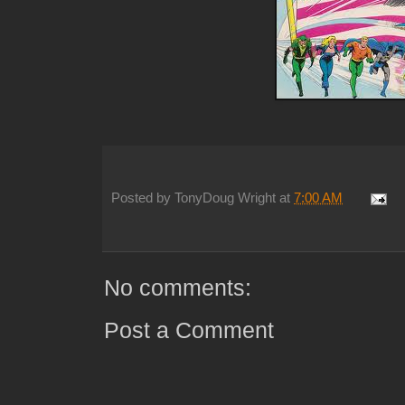
Posted by
TonyDoug Wright
at
7:00 AM
No comments:
Post a Comment