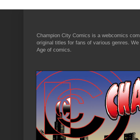
Champion City Comics is a webcomics commu
original titles for fans of various genres. 
Age of comics.