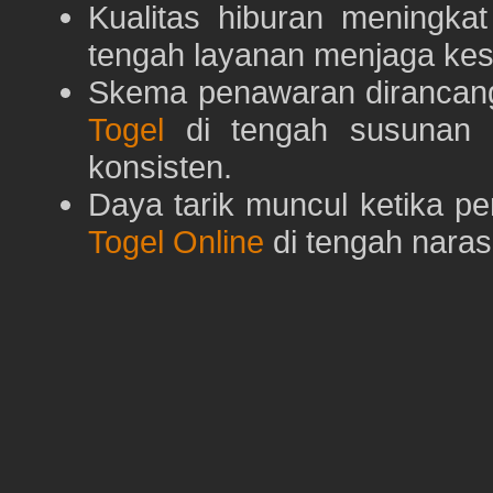
Kualitas hiburan meningka
tengah layanan menjaga kest
Skema penawaran dirancan
Togel
di tengah susunan h
konsisten.
Daya tarik muncul ketika p
Togel Online
di tengah naras