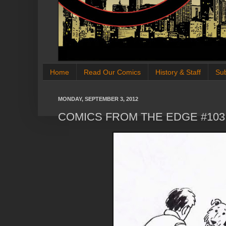
Home
Read Our Comics
History & Staff
Su
MONDAY, SEPTEMBER 3, 2012
COMICS FROM THE EDGE #103