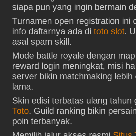
siapa pun yang ingin bermain d
Turnamen open registration ini
info daftarnya ada di
toto slot
. 
asal spam skill.
Mode battle royale dengan map 
reward login meningkat, misi har
server bikin matchmaking lebih
lama.
Skin edisi terbatas ulang tahun 
Toto
. Guild ranking bikin pers
poin terbanyak.
Memilih jalur akses resmi
Situs