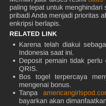
paling tepat untuk menghindar
pribadi Anda menjadi prioritas 
enkripsi berlapis.
RELATED LINK
Karena telah diakui sebaga
Indonesia saat ini.
Deposit pemain tidak perlu
QRIS.
Bos togel terpercaya men
mengenai bonus.
Tanpa
americangirlspod.c
bayarkan akan dimanfaatkan