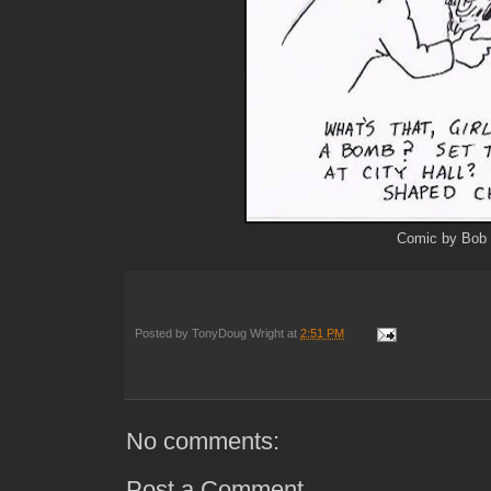
Comic by Bob
Posted by
TonyDoug Wright
at
2:51 PM
No comments:
Post a Comment