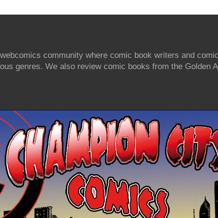
webcomics community where comic book writers and comic 
 various genres. We also review comic books from the Golden 