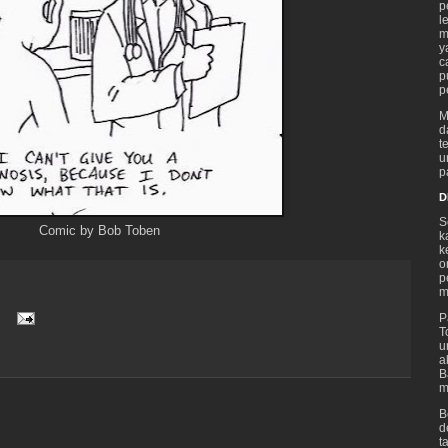
p
l
m
y
c
p
p
M
d
t
u
p
D
S
Comic by Bob Toben
k
k
o
p
m
P
T
u
a
B
m
B
d
t