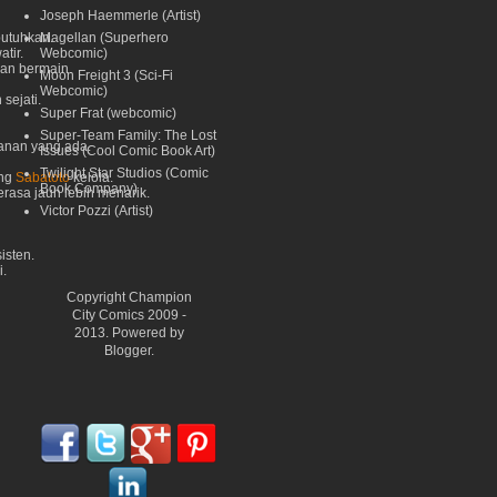
Joseph Haemmerle (Artist)
butuhkan.
Magellan (Superhero
tir.
Webcomic)
an bermain.
Moon Freight 3 (Sci-Fi
Webcomic)
sejati.
Super Frat (webcomic)
Super-Team Family: The Lost
anan yang ada.
Issues (Cool Comic Book Art)
Twilight Star Studios (Comic
ang
Sabatoto
kelola.
Book Company)
erasa jauh lebih menarik.
Victor Pozzi (Artist)
isten.
i.
Copyright Champion
City Comics 2009 -
2013. Powered by
Blogger.