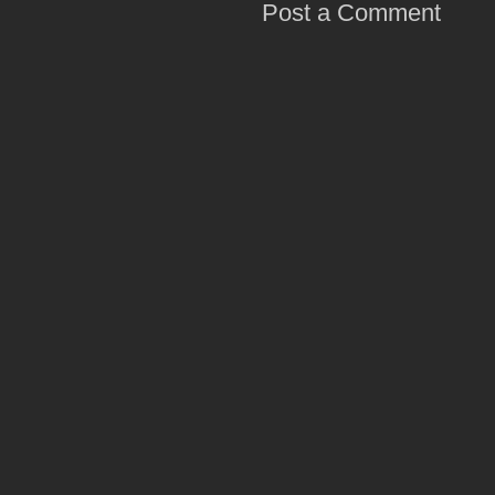
Post a Comment