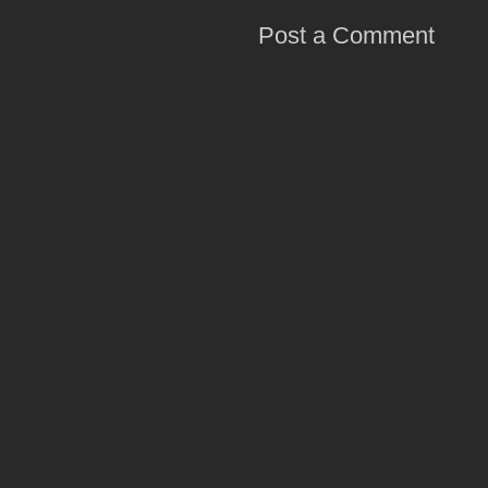
Post a Comment