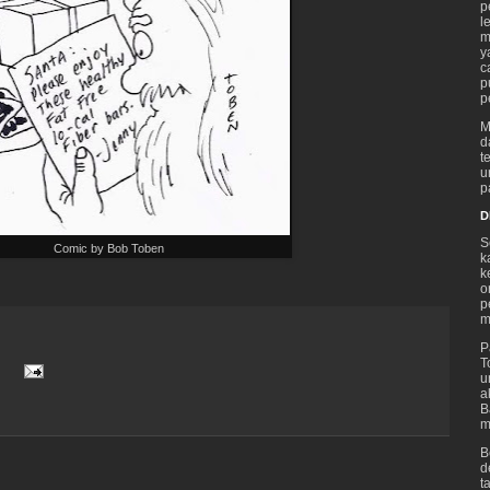
p
l
m
y
c
p
p
M
d
t
u
p
D
S
Comic by Bob Toben
k
k
o
p
m
P
T
u
a
B
m
B
d
t