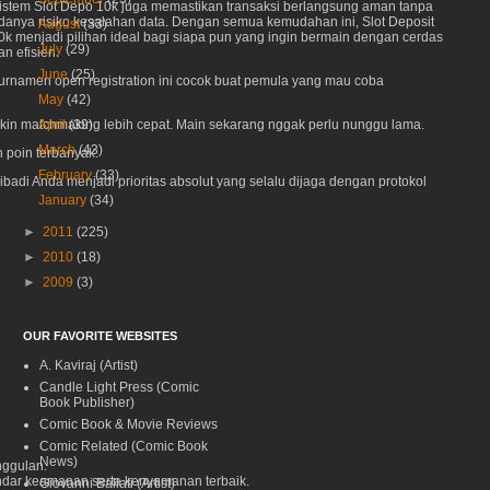
istem Slot Depo 10k juga memastikan transaksi berlangsung aman tanpa
danya risiko kesalahan data. Dengan semua kemudahan ini, Slot Deposit
August
(33)
0k menjadi pilihan ideal bagi siapa pun yang ingin bermain dengan cerdas
July
(29)
an efisien.
June
(25)
urnamen open registration ini cocok buat pemula yang mau coba
May
(42)
bikin matchmaking lebih cepat. Main sekarang nggak perlu nunggu lama.
April
(39)
March
(43)
 poin terbanyak.
February
(33)
adi Anda menjadi prioritas absolut yang selalu dijaga dengan protokol
January
(34)
►
2011
(225)
►
2010
(18)
►
2009
(3)
OUR FAVORITE WEBSITES
A. Kaviraj (Artist)
Candle Light Press (Comic
Book Publisher)
Comic Book & Movie Reviews
Comic Related (Comic Book
News)
nggulan.
dar keamanan serta kenyamanan terbaik.
Giovanni Ballati (Artist)