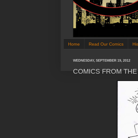
Home
Read Our Comics
His
WEDNESDAY, SEPTEMBER 19, 2012
COMICS FROM THE 