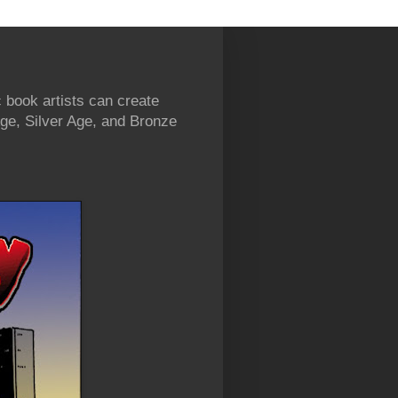
book artists can create
Age, Silver Age, and Bronze