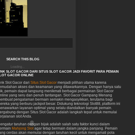
SEARCH THIS BLOG
Loading...
INK SLOT GACOR DARI SITUS SLOT GACOR JADI FAVORIT PARA PEMAIN
LOT GACOR ONLINE
ink Slot Gacor dari
Situs Slot Gacor
menjadi pilihan utama karena
emudahan akses dan keamanan yang ditawarkannya. Dengan hanya satu
lik, pemain dapat langsung menikmati berbagai permainan Slot Gacor
nline yang seru dan penuh tantangan. Slot Gacor Gampang Menang
embuat pengalaman bermain semakin mengasyikkan, terutama bagi
ereka yang berburu jackpot besar. Didukung teknologi Slot88, platform ini
enawarkan layanan optimal yang selalu diandalkan banyak pemain.
ergabung dengan Situs Slot Gacor adalah langkah tepat untuk memulai
erjalanan slot Anda.
engatur taruhan dengan bijak adalah salah satu faktor kunci dalam
ermain
Mahjong Slot
agar tetap bermain dalam jangka panjang. Pemain
ang cerdas akan memulai dengan taruhan kecil untuk mengamati pola