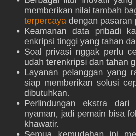
memberikan nilai tambah ba
terpercaya
dengan pasaran p
Keamanan data pribadi k
enkripsi tinggi yang tahan da
Soal privasi nggak perlu 
udah terenkripsi dan tahan g
Layanan pelanggan yang ra
siap memberikan solusi ce
dibutuhkan.
Perlindungan ekstra dar
nyaman, jadi pemain bisa f
khawatir.
Semua kemudahan ini m