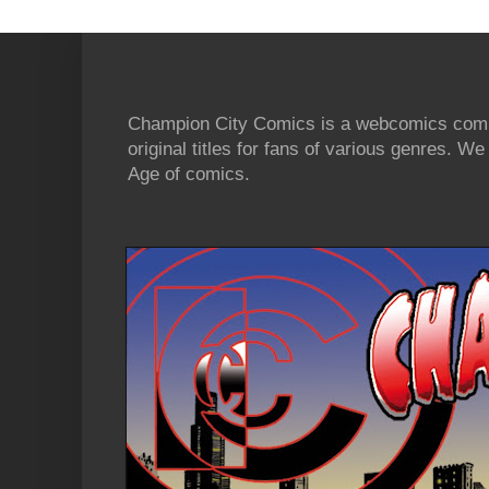
Champion City Comics is a webcomics commu
original titles for fans of various genres. 
Age of comics.