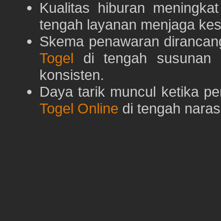
Kualitas hiburan meningka
tengah layanan menjaga kest
Skema penawaran dirancan
Togel
di tengah susunan h
konsisten.
Daya tarik muncul ketika p
Togel Online
di tengah naras