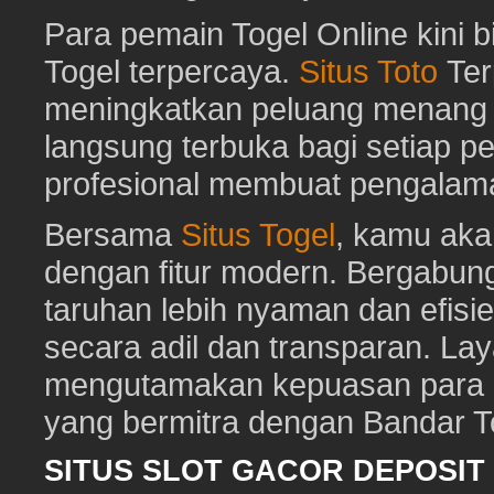
Para pemain Togel Online kini 
Togel terpercaya.
Situs Toto
Ter
meningkatkan peluang menang To
langsung terbuka bagi setiap p
profesional membuat pengalam
Bersama
Situs Togel
, kamu ak
dengan fitur modern. Bergabun
taruhan lebih nyaman dan efisie
secara adil dan transparan. Lay
mengutamakan kepuasan para pe
yang bermitra dengan Bandar 
SITUS SLOT GACOR DEPOSI