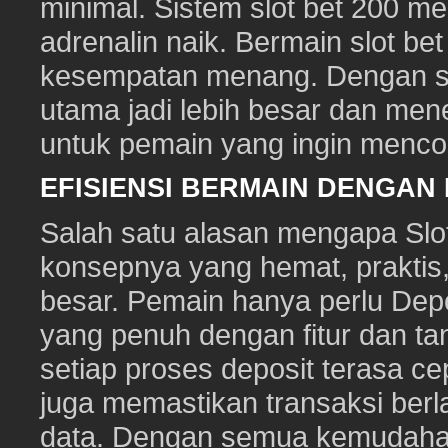
minimal. Sistem slot bet 200 m
adrenalin naik. Bermain slot be
kesempatan menang. Dengan sl
utama jadi lebih besar dan me
untuk pemain yang ingin mencob
EFISIENSI BERMAIN DENGAN
Salah satu alasan mengapa Slot
konsepnya yang hemat, prakti
besar. Pemain hanya perlu Depo
yang penuh dengan fitur dan ta
setiap proses deposit terasa c
juga memastikan transaksi ber
data. Dengan semua kemudahan i