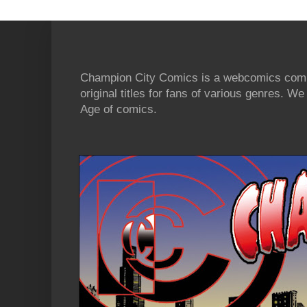
Champion City Comics is a webcomics commu
original titles for fans of various genres. 
Age of comics.