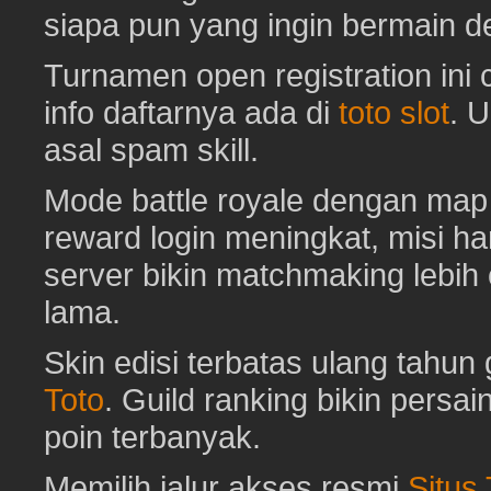
siapa pun yang ingin bermain d
Turnamen open registration ini
info daftarnya ada di
toto slot
. 
asal spam skill.
Mode battle royale dengan map 
reward login meningkat, misi har
server bikin matchmaking lebih
lama.
Skin edisi terbatas ulang tahun 
Toto
. Guild ranking bikin pers
poin terbanyak.
Memilih jalur akses resmi
Situs