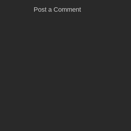
Post a Comment