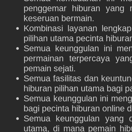
penggemar hiburan yang
keseruan bermain.
Kombinasi layanan lengka
pilihan utama pecinta hibur
Semua keunggulan ini me
permainan terpercaya yan
pemain sejati.
Semua fasilitas dan keuntu
hiburan pilihan utama bagi p
Semua keunggulan ini meng
bagi pecinta hiburan online 
Semua keunggulan yang 
utama, di mana pemain hi