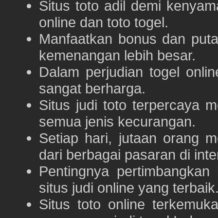
Situs toto adil demi keny
online dan toto togel.
Manfaatkan bonus dan put
kemenangan lebih besar.
Dalam perjudian togel onli
sangat berharga.
Situs judi toto terpercaya
semua jenis kecurangan.
Setiap hari, jutaan orang 
dari berbagai pasaran di inte
Pentingnya pertimbangka
situs judi online yang terbaik
Situs toto online terkem