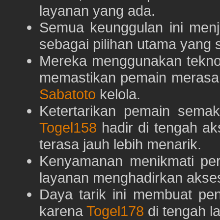
layanan yang ada.
Semua keunggulan ini menj
sebagai pilihan utama yang s
Mereka menggunakan teknolo
memastikan pemain merasa 
Sabatoto
kelola.
Ketertarikan pemain semaki
Togel158
hadir di tengah ak
terasa jauh lebih menarik.
Kenyamanan menikmati pe
layanan menghadirkan akses 
Daya tarik ini membuat pe
karena
Togel178
di tengah l