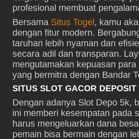
profesional membuat pengalam
Bersama
Situs Togel
, kamu ak
dengan fitur modern. Bergabun
taruhan lebih nyaman dan efisie
secara adil dan transparan. Lay
mengutamakan kepuasan para pe
yang bermitra dengan Bandar 
SITUS SLOT GACOR DEPOSI
Dengan adanya Slot Depo 5k, ber
ini memberi kesempatan pada s
harus mengeluarkan dana besa
pemain bisa bermain dengan leb