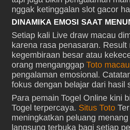
nggak ketinggalan slot gacor hari
DINAMIKA EMOSI SAAT MEN
Setiap kali Live draw macau di
karena rasa penasaran. Resu
kegembiraan besar atau kekec
orang menganggap
Toto macau
pengalaman emosional. Catat
fokus dengan belajar dari hasil
Para pemain Togel Online kini 
Togel terpercaya.
Situs Toto
Ter
meningkatkan peluang menang To
langsung terbuka bagi setiap p