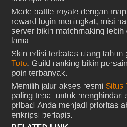
Mode battle royale dengan map 
reward login meningkat, misi har
server bikin matchmaking lebih
lama.
Skin edisi terbatas ulang tahun 
Toto
. Guild ranking bikin pers
poin terbanyak.
Memilih jalur akses resmi
Situs
paling tepat untuk menghindar
pribadi Anda menjadi prioritas 
enkripsi berlapis.