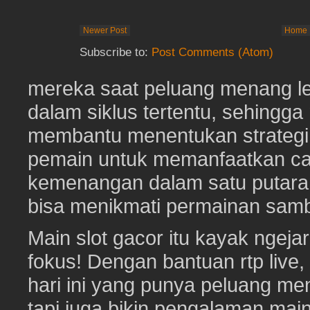
Newer Post
Home
Subscribe to:
Post Comments (Atom)
mereka saat peluang menang leb
dalam siklus tertentu, sehingg
membantu menentukan strategi
pemain untuk memanfaatkan ca
kemenangan dalam satu putaran
bisa menikmati permainan sambi
Main slot gacor itu kayak ngeja
fokus! Dengan bantuan rtp live
hari ini yang punya peluang me
tapi juga bikin pengalaman mai