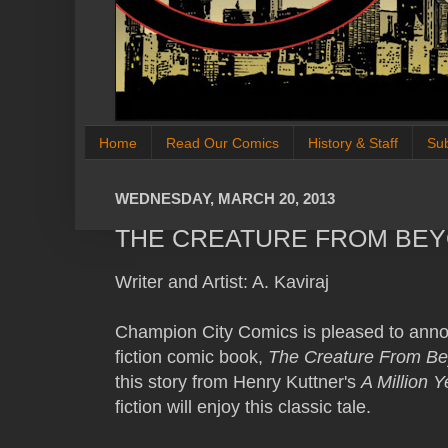
Home
Read Our Comics
History & Staff
Su
WEDNESDAY, MARCH 20, 2013
THE CREATURE FROM BEYO
Writer and Artist: A. Kaviraj
Champion City Comics is pleased to anno
fiction comic book,
The Creature From Bey
this story from Henry Kuttner's
A Million 
fiction will enjoy this classic tale.