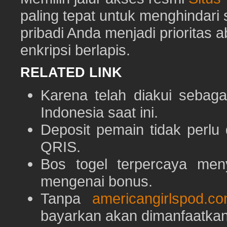
paling tepat untuk menghindar
pribadi Anda menjadi prioritas 
enkripsi berlapis.
RELATED LINK
Karena telah diakui sebaga
Indonesia saat ini.
Deposit pemain tidak perlu
QRIS.
Bos togel terpercaya men
mengenai bonus.
Tanpa
americangirlspod.c
bayarkan akan dimanfaatkan