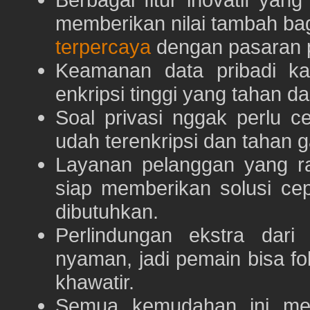
memberikan nilai tambah ba
terpercaya
dengan pasaran p
Keamanan data pribadi k
enkripsi tinggi yang tahan da
Soal privasi nggak perlu 
udah terenkripsi dan tahan g
Layanan pelanggan yang ra
siap memberikan solusi ce
dibutuhkan.
Perlindungan ekstra dar
nyaman, jadi pemain bisa f
khawatir.
Semua kemudahan ini m