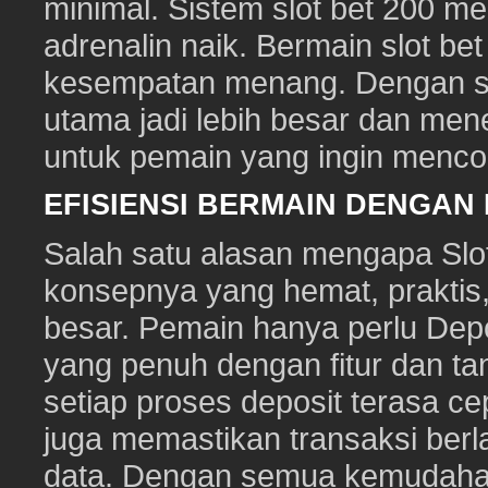
minimal. Sistem slot bet 200 m
adrenalin naik. Bermain slot be
kesempatan menang. Dengan sl
utama jadi lebih besar dan me
untuk pemain yang ingin mencob
EFISIENSI BERMAIN DENGAN
Salah satu alasan mengapa Slot
konsepnya yang hemat, prakti
besar. Pemain hanya perlu Depo
yang penuh dengan fitur dan ta
setiap proses deposit terasa c
juga memastikan transaksi ber
data. Dengan semua kemudahan i