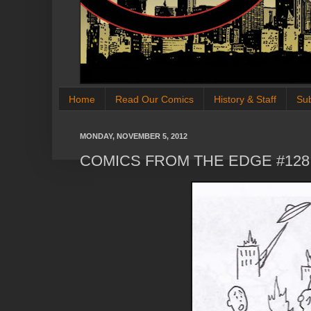
Home
Read Our Comics
History & Staff
Su
MONDAY, NOVEMBER 5, 2012
COMICS FROM THE EDGE #128