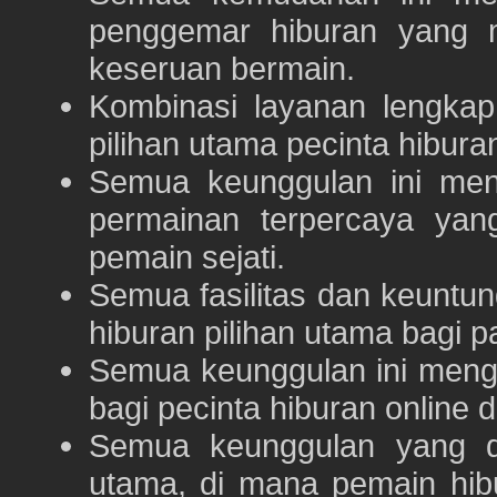
penggemar hiburan yang
keseruan bermain.
Kombinasi layanan lengka
pilihan utama pecinta hibur
Semua keunggulan ini me
permainan terpercaya yan
pemain sejati.
Semua fasilitas dan keuntu
hiburan pilihan utama bagi p
Semua keunggulan ini meng
bagi pecinta hiburan online 
Semua keunggulan yang 
utama, di mana pemain hi