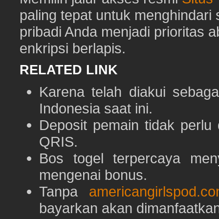
paling tepat untuk menghindar
pribadi Anda menjadi prioritas 
enkripsi berlapis.
RELATED LINK
Karena telah diakui sebaga
Indonesia saat ini.
Deposit pemain tidak perlu
QRIS.
Bos togel terpercaya men
mengenai bonus.
Tanpa
americangirlspod.c
bayarkan akan dimanfaatkan