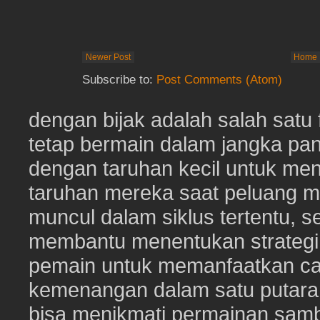
Newer Post
Home
Subscribe to:
Post Comments (Atom)
dengan bijak adalah salah satu
tetap bermain dalam jangka pa
dengan taruhan kecil untuk me
taruhan mereka saat peluang me
muncul dalam siklus tertentu,
membantu menentukan strategi
pemain untuk memanfaatkan ca
kemenangan dalam satu putaran
bisa menikmati permainan sambi