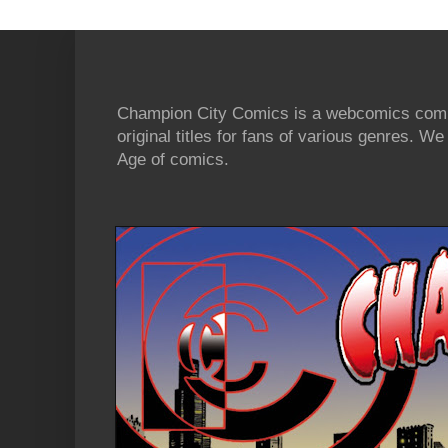
Champion City Comics is a webcomics commu
original titles for fans of various genres. 
Age of comics.