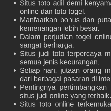
Situs toto adil demi keny
online dan toto togel.
Manfaatkan bonus dan put
kemenangan lebih besar.
Dalam perjudian togel onli
sangat berharga.
Situs judi toto terpercaya
semua jenis kecurangan.
Setiap hari, jutaan orang 
dari berbagai pasaran di inte
Pentingnya pertimbangka
situs judi online yang terbaik
Situs toto online terkem