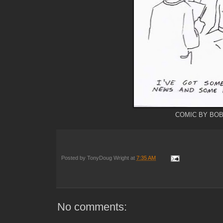
COMIC BY BO
Posted by
TonyDoug Wright
at
7:35 AM
No comments: