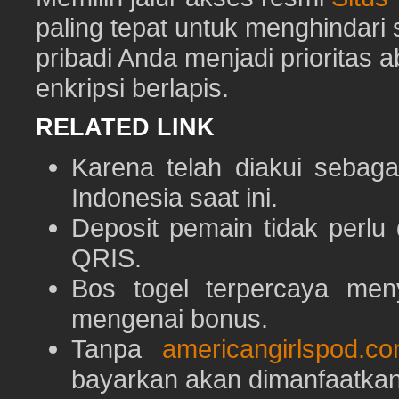
paling tepat untuk menghindar
pribadi Anda menjadi prioritas 
enkripsi berlapis.
RELATED LINK
Karena telah diakui sebaga
Indonesia saat ini.
Deposit pemain tidak perlu
QRIS.
Bos togel terpercaya men
mengenai bonus.
Tanpa
americangirlspod.c
bayarkan akan dimanfaatkan