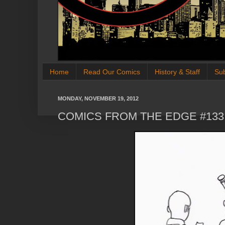
Home
Read Our Comics
History & Staff
Su
MONDAY, NOVEMBER 19, 2012
COMICS FROM THE EDGE #133