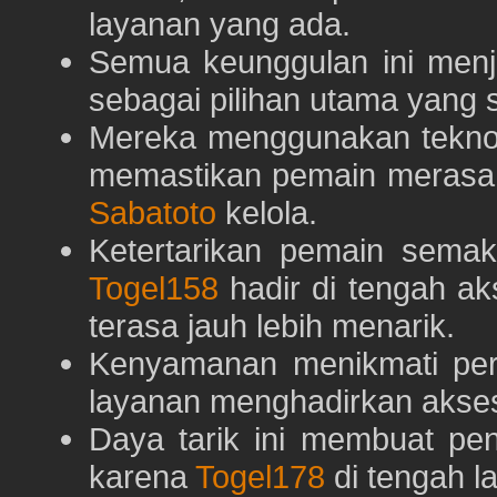
layanan yang ada.
Semua keunggulan ini menj
sebagai pilihan utama yang s
Mereka menggunakan teknolo
memastikan pemain merasa 
Sabatoto
kelola.
Ketertarikan pemain semaki
Togel158
hadir di tengah ak
terasa jauh lebih menarik.
Kenyamanan menikmati pe
layanan menghadirkan akses 
Daya tarik ini membuat pe
karena
Togel178
di tengah l