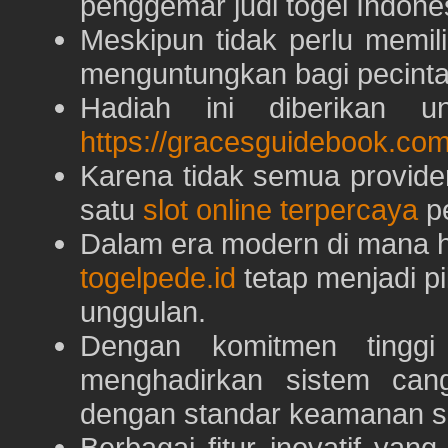
penggemar judi togel Indone
Meskipun tidak perlu memil
menguntungkan bagi pecinta 
Hadiah ini diberikan u
https://gracesguidebook.com
Karena tidak semua provid
satu
slot online terpercaya
pe
Dalam era modern di mana h
togelpede.id
tetap menjadi pi
unggulan.
Dengan komitmen tingg
menghadirkan sistem can
dengan standar keamanan s
Berbagai fitur inovatif yang