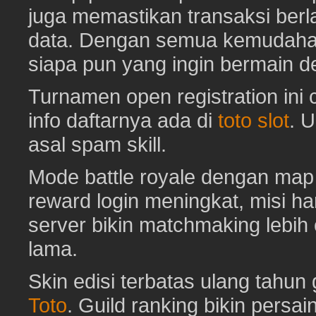
juga memastikan transaksi ber
data. Dengan semua kemudahan i
siapa pun yang ingin bermain d
Turnamen open registration ini
info daftarnya ada di
toto slot
. 
asal spam skill.
Mode battle royale dengan map 
reward login meningkat, misi har
server bikin matchmaking lebih
lama.
Skin edisi terbatas ulang tahun 
Toto
. Guild ranking bikin pers