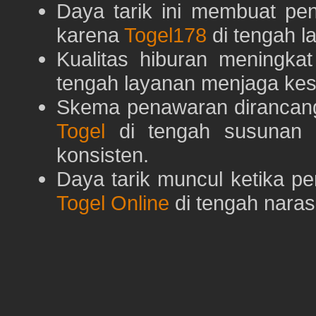
Daya tarik ini membuat pe
karena
Togel178
di tengah l
Kualitas hiburan meningka
tengah layanan menjaga kest
Skema penawaran dirancan
Togel
di tengah susunan h
konsisten.
Daya tarik muncul ketika p
Togel Online
di tengah naras