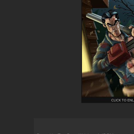
CLICK TO EN