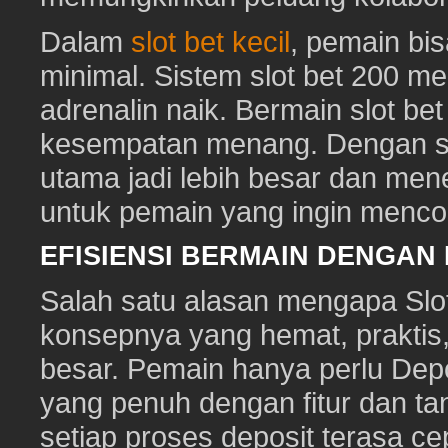
Dalam
slot bet kecil
, pemain bi
minimal. Sistem slot bet 200 m
adrenalin naik. Bermain slot be
kesempatan menang. Dengan sl
utama jadi lebih besar dan me
untuk pemain yang ingin mencob
EFISIENSI BERMAIN DENGAN
Salah satu alasan mengapa Slot
konsepnya yang hemat, prakti
besar. Pemain hanya perlu Depo
yang penuh dengan fitur dan ta
setiap proses deposit terasa c