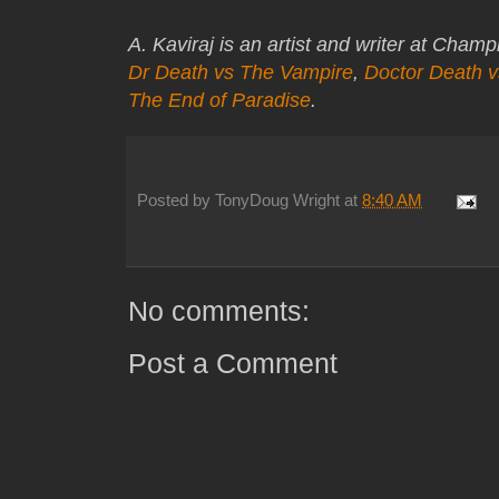
A. Kaviraj is an artist and writer at Cham
Dr Death vs The Vampire
,
Doctor Death 
The End of Paradise
.
Posted by
TonyDoug Wright
at
8:40 AM
No comments:
Post a Comment