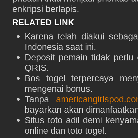
enkripsi berlapis.
RELATED LINK
Karena telah diakui sebaga
Indonesia saat ini.
Deposit pemain tidak perlu
QRIS.
Bos togel terpercaya men
mengenai bonus.
Tanpa
americangirlspod.c
bayarkan akan dimanfaatkan
Situs toto adil demi keny
online dan toto togel.