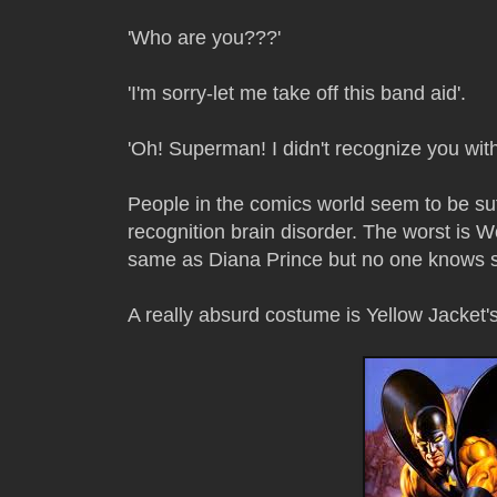
'Who are you???'
'I'm sorry-let me take off this band aid'.
'Oh! Superman! I didn't recognize you with
People in the comics world seem to be suf
recognition brain disorder. The worst is
same as Diana Prince but no one know
A really absurd costume is Yellow Jacket's