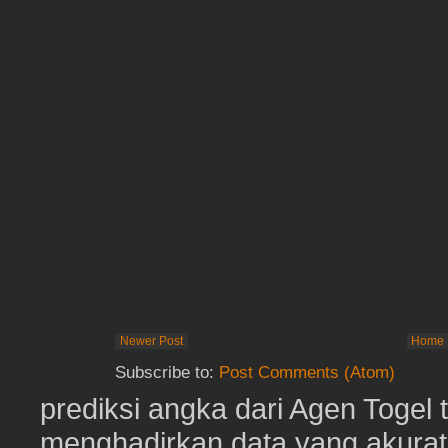
Newer Post
Home
Subscribe to:
Post Comments (Atom)
prediksi angka dari Agen Togel
menghadirkan data yang akura