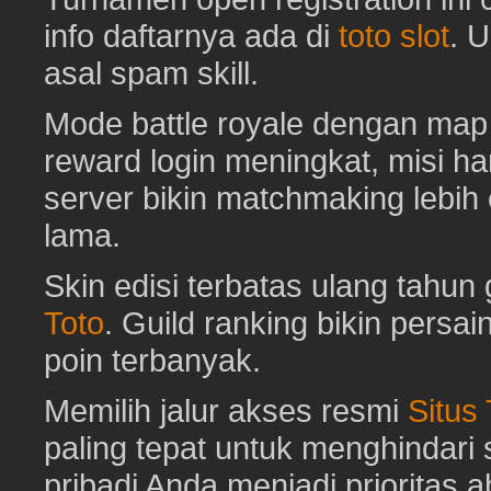
info daftarnya ada di
toto slot
. 
asal spam skill.
Mode battle royale dengan map 
reward login meningkat, misi har
server bikin matchmaking lebih
lama.
Skin edisi terbatas ulang tahun 
Toto
. Guild ranking bikin pers
poin terbanyak.
Memilih jalur akses resmi
Situs
paling tepat untuk menghindar
pribadi Anda menjadi prioritas 