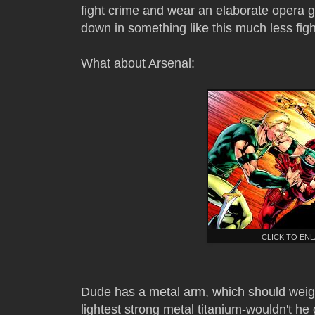
fight crime and wear an elaborate opera getu
down in something like this much less figh
What about Arsenal:
CLICK TO EN
Dude has a metal arm, which should weigh 
lightest strong metal titanium-wouldn't he